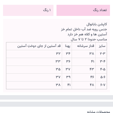
تعداد رنگ
1 رنگ
کاپشن بابانوئل
جنس رویه ضد آب داخل تمام خز
آستین ها و کلاه هم خز دارد
مناسب حدودا 2 تا 7 سال
سایز
قداز سرشانه
پهنا
قد آستین از جای دوختِ آستین
32
34
38
2-3
33
36
41
3-4
35
37
43
4-5
37
39
46
5-6
38
41
48
6-7
محصولات مشابه