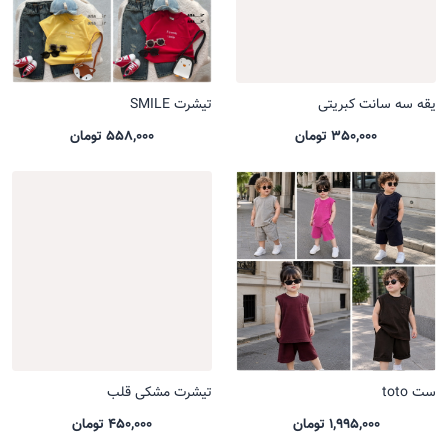
یقه سه سانت کبریتی
تیشرت SMILE
350,000 تومان
558,000 تومان
ست toto
تیشرت مشکی قلب
1,995,000 تومان
450,000 تومان