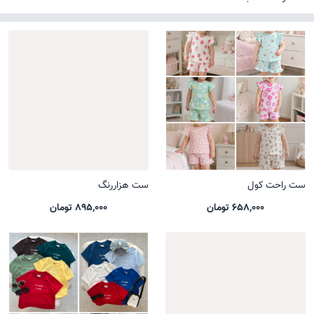
ست راحت کول
ست هزاررنگ
658,000 تومان
895,000 تومان