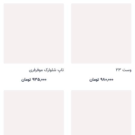
وست 23
تاپ شلوارک موفرفری
980,000 تومان
935,000 تومان