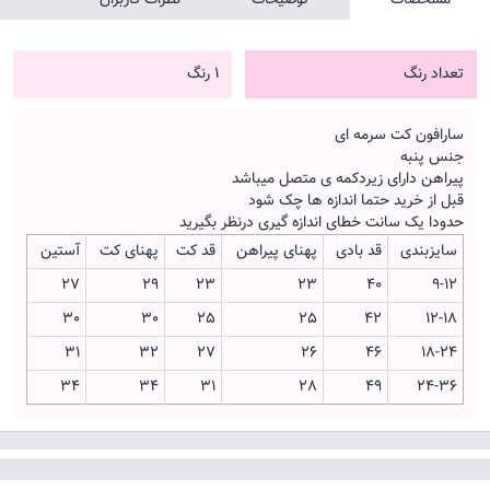
تعداد رنگ
1 رنگ
سارافون کت سرمه ای
جنس پنبه
پیراهن دارای زیردکمه ی متصل میباشد
قبل از خرید حتما اندازه ها چک شود
حدودا یک سانت خطای اندازه گیری درنظر بگیرید
سایزبندی
قد بادی
پهنای پیراهن
قد کت
پهنای کت
آستین
27
29
23
23
40
9-12
30
30
25
25
42
12-18
31
32
27
26
46
18-24
34
34
31
28
49
24-36