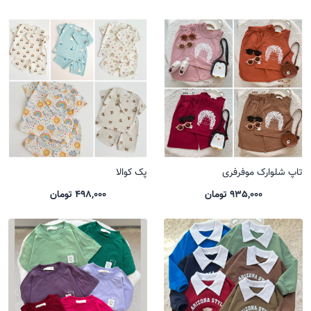
تاپ شلوارک موفرفری
پک کوالا
935,000 تومان
498,000 تومان