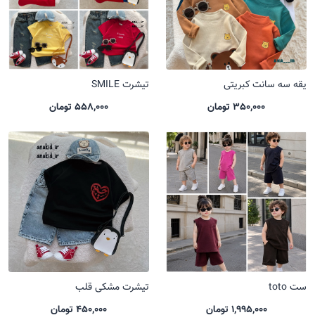
یقه سه سانت کبریتی
تیشرت SMILE
350,000 تومان
558,000 تومان
ست toto
تیشرت مشکی قلب
1,995,000 تومان
450,000 تومان