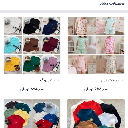
محصولات مشابه
ست راحت کول
ست هزاررنگ
658,000 تومان
895,000 تومان