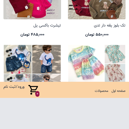
تک بلوز یقه دار تدی
تیشرت باکسی یل
550,000 تومان
485,000 تومان
ورود/ثبت نام
صفحه اول
محصولات
0
ست کوالا جدید
ست شلوارک جین کارتونی
635,000 تومان
1,650,000 تومان