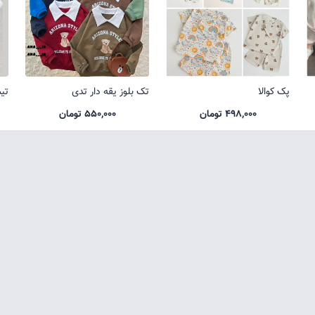
پک کوالا
تک بلوز یقه دار تدی
تی
498,000 تومان
550,000 تومان