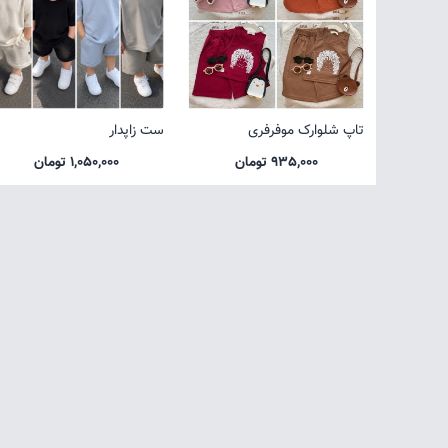
تاپ شلوارک موفرفری
ست زاپدار
935,000 تومان
1,050,000 تومان