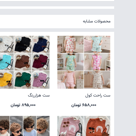
محصولات مشابه
ست راحت کول
ست هزاررنگ
658,000 تومان
895,000 تومان