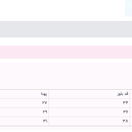
قد بلوز
پهنا
27
34
29
36
31
38