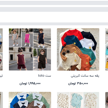
یقه سه سانت کبریتی
ست toto
تیشر
350,000 تومان
1,995,000 تومان