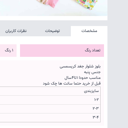
مشخصات
توضیحات
نظرات کاربران
تعداد رنگ
1 رنگ
بلوز شلوار جغد کریسمسی
جنس پنبه
مناسب حدودا 1تا4سال
قبل از خرید حتما سانت ها چک شود
سایزبندی
1-2
2-3
3-4