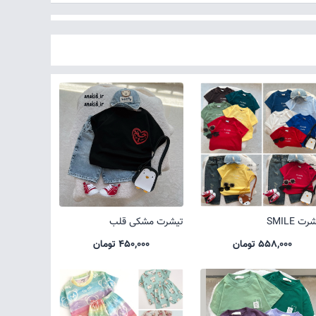
ت SMILE
تیشرت مشکی قلب
558,000 تومان
450,000 تومان