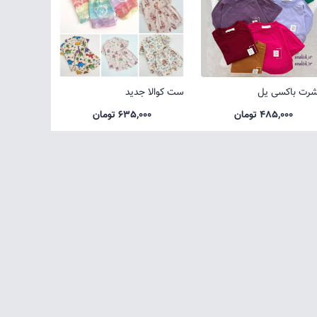
شرت باکسی یل
ست کوالا جدید
485,000 تومان
635,000 تومان