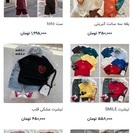
یقه سه سانت کبریتی
ست toto
350,000 تومان
1,995,000 تومان
تیشرت SMILE
تیشرت مشکی قلب
558,000 تومان
450,000 تومان