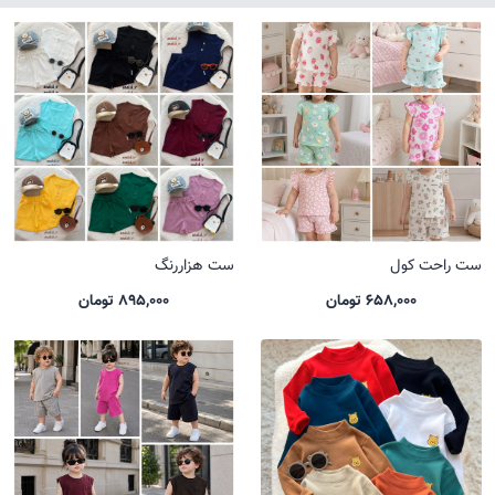
ست راحت کول
ست هزاررنگ
658,000 تومان
895,000 تومان