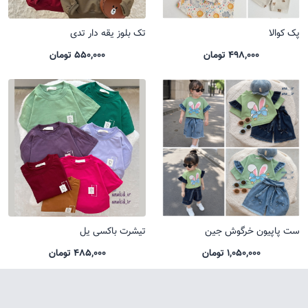
پک کوالا
تک بلوز یقه دار تدی
498,000 تومان
550,000 تومان
ست پاپیون خرگوش جین
تیشرت باکسی یل
1,050,000 تومان
485,000 تومان