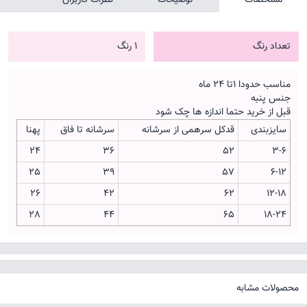
تعداد رنگ
1 رنگ
مناسب حدودا 1تا 24 ماه
جنس پنبه
قبل از خرید حتما اندازه ها چک شود
سایزبندی
قدکل سرهمی از سرشانه
سرشانه تا فاق
پهنا
24
36
52
3-6
25
39
57
6-12
26
42
62
12-18
28
44
65
18-24
محصولات مشابه