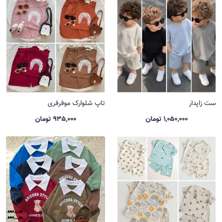
ست زاپدار
تاپ شلوارک موفرفری
1,050,000 تومان
935,000 تومان