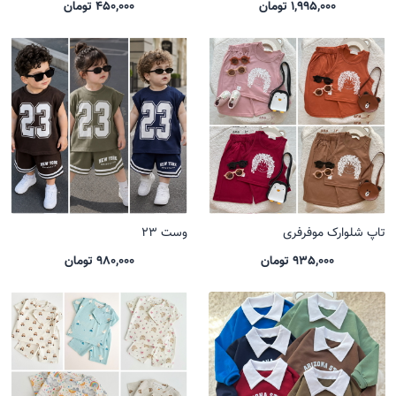
1,995,000 تومان
450,000 تومان
تاپ شلوارک موفرفری
وست 23
935,000 تومان
980,000 تومان