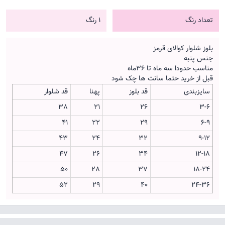
تعداد رنگ
1 رنگ
بلوز شلوار کوالای قرمز
جنس پنبه
مناسب حدودا سه ماه تا 36ماه
قبل از خرید حتما سانت ها چک شود
سایزبندی
قد بلوز
پهنا
قد شلوار
38
21
26
3-6
41
22
29
6-9
43
24
32
9-12
47
26
34
12-18
50
28
37
18-24
52
29
40
24-36