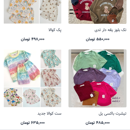
تک بلوز یقه دار تدی
پک کوالا
550,000 تومان
498,000 تومان
تیشرت باکسی یل
ست کوالا جدید
485,000 تومان
635,000 تومان