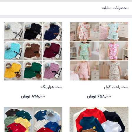
محصولات مشابه
ست راحت کول
ست هزاررنگ
658,000 تومان
895,000 تومان