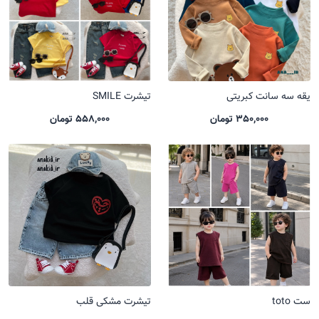
یقه سه سانت کبریتی
تیشرت SMILE
350,000 تومان
558,000 تومان
ست toto
تیشرت مشکی قلب