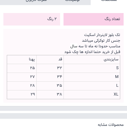
تعداد رنگ
2 رنگ
تک بلوز لاینردار اسکیت
جنس کار توکرکی میباشد
مناسب حدودا نه ماه تا سه
سال
قبل از خرید حتما اندازه ها چک شود
سایزبندی
قد
پهنا
25
32
S
27
34
M
28
35
L
29
38
XL
محصولات مشابه