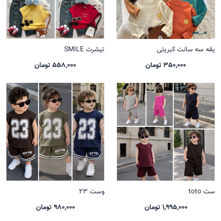
یقه سه سانت کبریتی
تیشرت SMILE
350,000 تومان
558,000 تومان
ست toto
وست 23
1,995,000 تومان
980,000 تومان