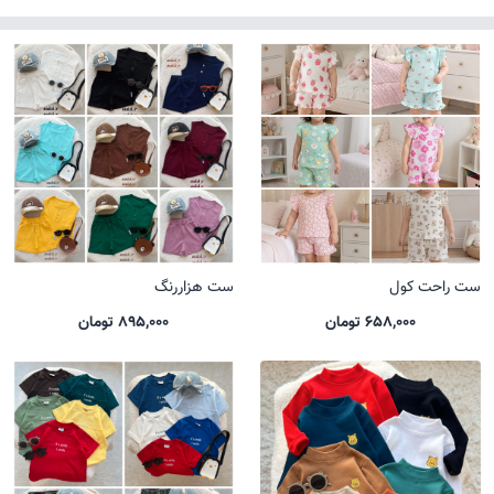
ست راحت کول
ست هزاررنگ
658,000 تومان
895,000 تومان