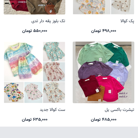
پک کوالا
تک بلوز یقه دار تدی
498,000 تومان
550,000 تومان
تیشرت باکسی یل
ست کوالا جدید
485,000 تومان
635,000 تومان