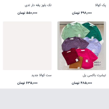
پک کوالا
تک بلوز یقه دار تدی
498,000 تومان
550,000 تومان
تیشرت باکسی یل
ست کوالا جدید
485,000 تومان
635,000 تومان