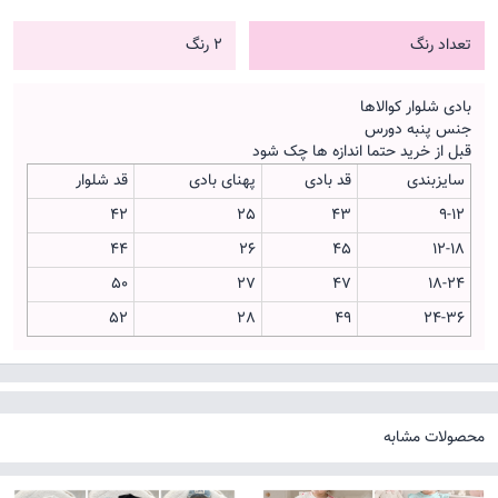
تعداد رنگ
2 رنگ
بادی شلوار کوالاها
جنس پنبه دورس
قبل از خرید حتما اندازه ها چک شود
سایزبندی
قد بادی
پهنای بادی
قد شلوار
42
25
43
9-12
44
26
45
12-18
50
27
47
18-24
52
28
49
24-36
محصولات مشابه