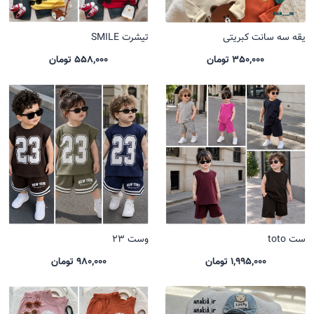
یقه سه سانت کبریتی
تیشرت SMILE
350,000 تومان
558,000 تومان
ست toto
وست 23
1,995,000 تومان
980,000 تومان