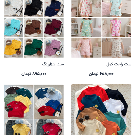
ست راحت کول
ست هزاررنگ
658,000 تومان
895,000 تومان