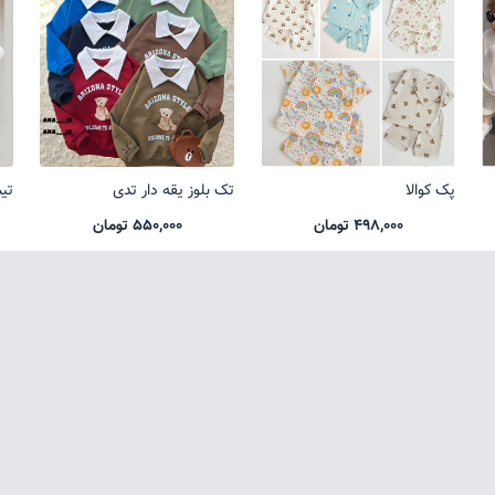
پک کوالا
تک بلوز یقه دار تدی
تی
498,000 تومان
550,000 تومان