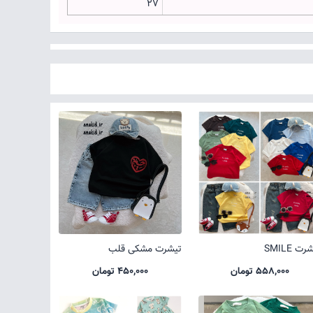
27
ت SMILE
تیشرت مشکی قلب
558,000 تومان
450,000 تومان