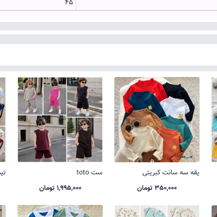
45
یقه سه سانت کبریتی
ست toto
تیشر
350,000 تومان
1,995,000 تومان