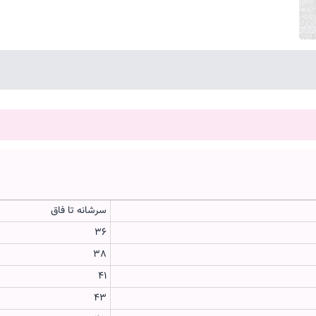
سرشانه تا فاق
36
38
41
43