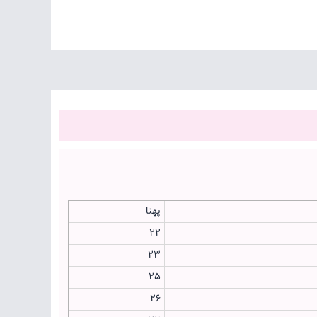
پهنا
22
23
25
26