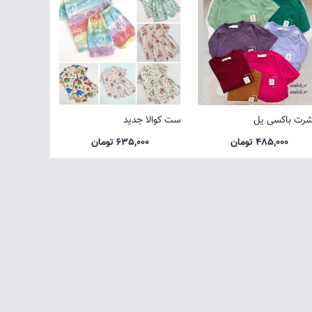
شرت باکسی یل
ست کوالا جدید
485,000 تومان
635,000 تومان