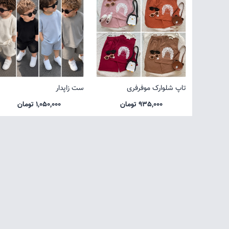
تاپ شلوارک موفرفری
ست زاپدار
935,000 تومان
1,050,000 تومان