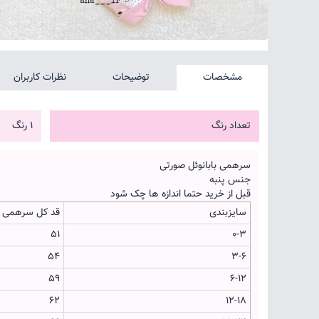
مشخصات
توضیحات
نظرات کاربران
تعداد رنگ
1 رنگ
سرهمی بابانوئل صورتی
جنس پنبه
قبل از خرید حتما اندازه ها چک شود
سایزبندی
قد کل سرهمی
51
0-3
54
3-6
59
6-12
62
12-18