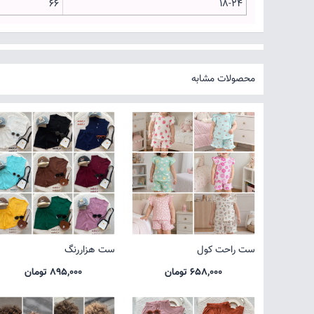
66
18-24
محصولات مشابه
ست راحت کول
ست هزاررنگ
658,000 تومان
895,000 تومان