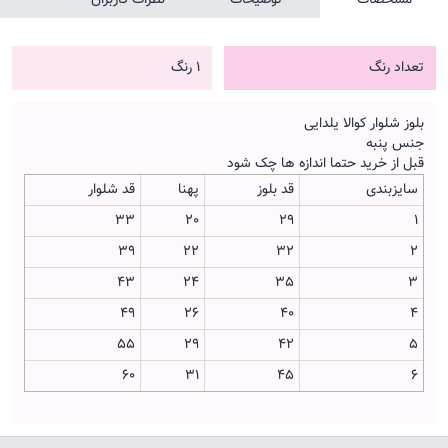
تعداد رنگ
1 رنگ
بلوز شلوار کوالا یلدایی
جنس پنبه
قبل از خرید حتما اندازه ها چک شود
سایزبندی
قد بلوز
پهنا
قد شلوار
33
20
29
1
39
22
32
2
43
24
35
3
49
26
40
4
55
29
42
5
60
31
45
6