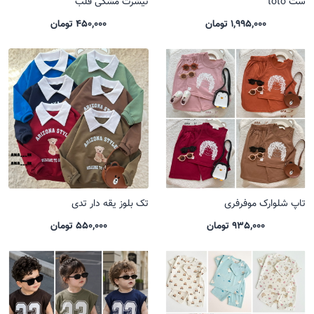
ست toto
تیشرت مشکی قلب
1,995,000 تومان
450,000 تومان
تاپ شلوارک موفرفری
تک بلوز یقه دار تدی
935,000 تومان
550,000 تومان