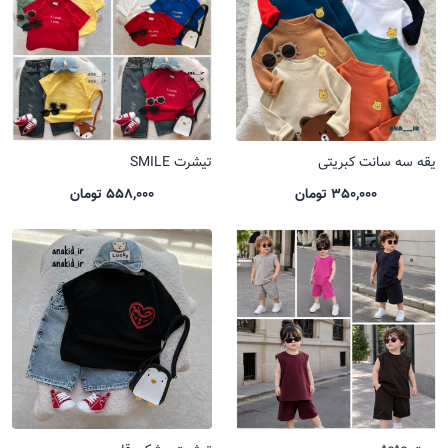
یقه سه سانت کبریتی
تیشرت SMILE
350,000 تومان
558,000 تومان