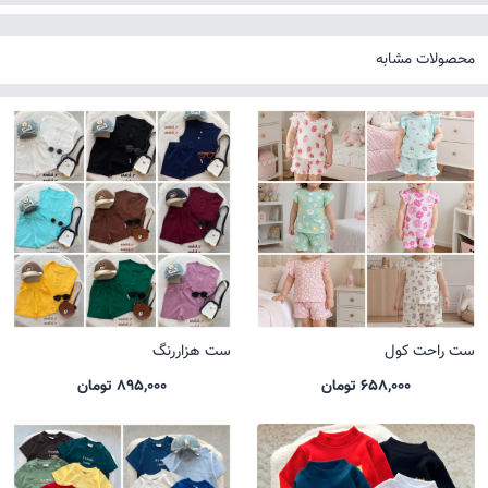
محصولات مشابه
ست راحت کول
ست هزاررنگ
658,000 تومان
895,000 تومان