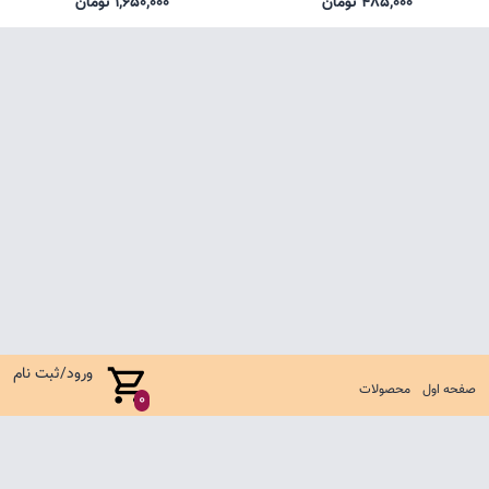
485,000 تومان
1,650,000 تومان
ورود/ثبت نام
صفحه اول
محصولات
0