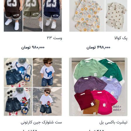
پک کوالا
وست 23
498,000 تومان
980,000 تومان
تیشرت باکسی یل
ست شلوارک جین کارتونی