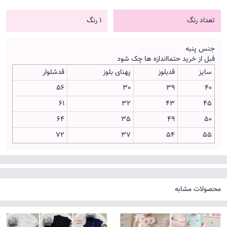
تعداد رنگ
1 رنگ
جنس پنبه
قبل از خرید حتمااندازه ها چک شود
سایز
قدبلوز
پهنای بلوز
قدشلوار
56
30
39
40
61
32
43
45
64
35
49
50
72
37
54
55
محصولات مشابه