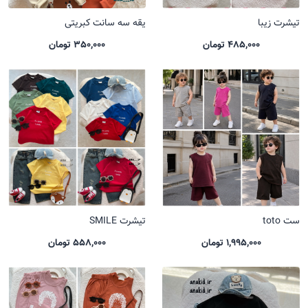
تیشرت زیبا
یقه سه سانت کبریتی
485,000 تومان
350,000 تومان
ست toto
تیشرت SMILE
1,995,000 تومان
558,000 تومان