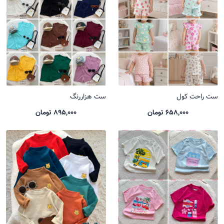
ست راحت کول
ست هزاررنگ
658,000 تومان
895,000 تومان