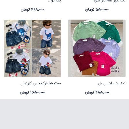
تک بلوز یقه دار تدی
پک کوالا
550,000 تومان
498,000 تومان
تیشرت باکسی یل
ست شلوارک جین کارتونی
485,000 تومان
1,650,000 تومان