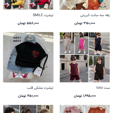
یقه سه سانت کبریتی
تیشرت SMILE
350,000 تومان
558,000 تومان
ست toto
تیشرت مشکی قلب
1,995,000 تومان
450,000 تومان