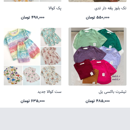
تک بلوز یقه دار تدی
پک کوالا
550,000 تومان
498,000 تومان
تیشرت باکسی یل
ست کوالا جدید
485,000 تومان
635,000 تومان