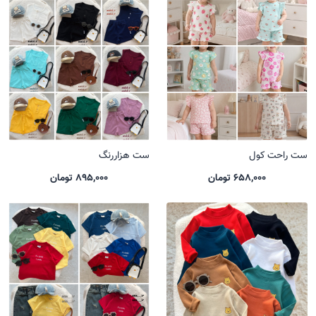
ست راحت کول
ست هزاررنگ
658,000 تومان
895,000 تومان