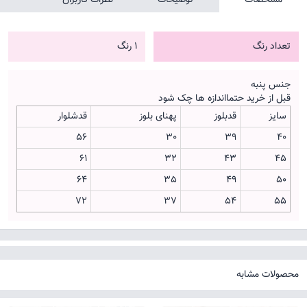
تعداد رنگ
1 رنگ
جنس پنبه
قبل از خرید حتمااندازه ها چک شود
سایز
قدبلوز
پهنای بلوز
قدشلوار
56
30
39
40
61
32
43
45
64
35
49
50
72
37
54
55
محصولات مشابه