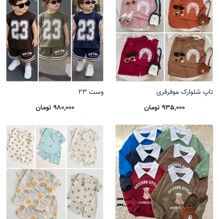
تاپ شلوارک موفرفری
وست 23
935,000 تومان
980,000 تومان