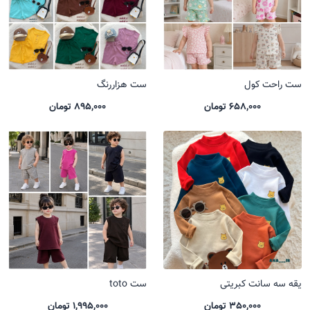
ست راحت کول
ست هزاررنگ
658,000 تومان
895,000 تومان
یقه سه سانت کبریتی
ست toto
350,000 تومان
1,995,000 تومان