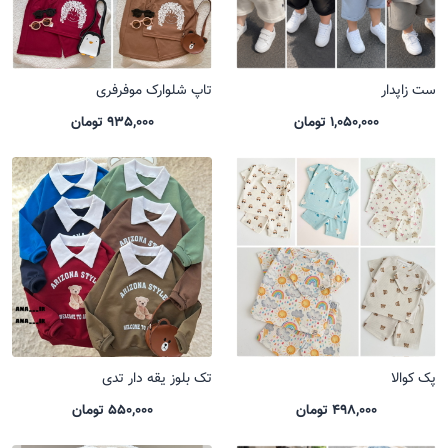
ست زاپدار
تاپ شلوارک موفرفری
1,050,000 تومان
935,000 تومان
پک کوالا
تک بلوز یقه دار تدی
498,000 تومان
550,000 تومان