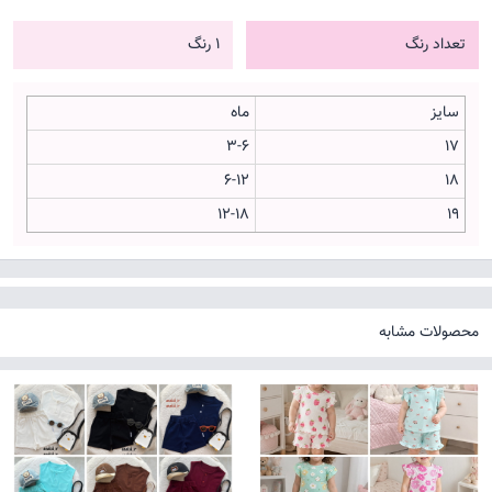
تعداد رنگ
1 رنگ
سایز
ماه
3-6
17
6-12
18
12-18
19
محصولات مشابه