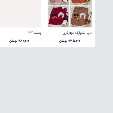
تاپ شلوارک موفرفری
وست 23
935,000 تومان
980,000 تومان