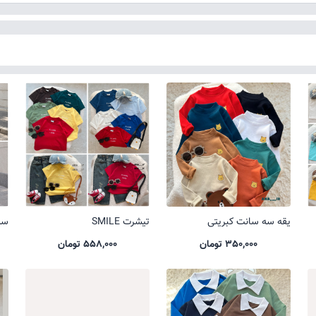
یقه سه سانت کبریتی
تیشرت SMILE
ست 
350,000 تومان
558,000 تومان