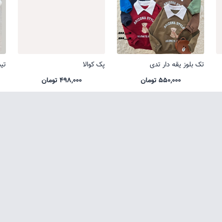
تک بلوز یقه دار تدی
پک کوالا
تی
550,000 تومان
498,000 تومان