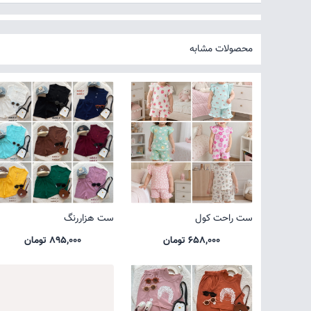
محصولات مشابه
ست راحت کول
ست هزاررنگ
658,000 تومان
895,000 تومان