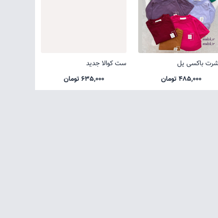
شرت باکسی یل
ست کوالا جدید
485,000 تومان
635,000 تومان