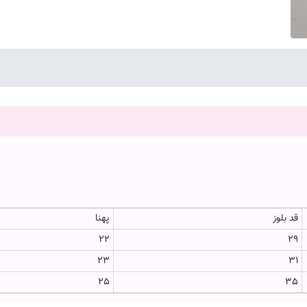
قد بلوز
پهنا
22
29
23
31
25
35