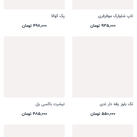
تاپ شلوارک موفرفری
پک کوالا
935,000 تومان
498,000 تومان
تک بلوز یقه دار تدی
تیشرت باکسی یل
550,000 تومان
485,000 تومان