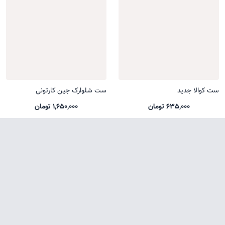
ست کوالا جدید
ست شلوارک جین کارتونی
635,000 تومان
1,650,000 تومان