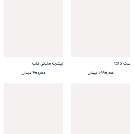
ست toto
تیشرت مشکی قلب
1,995,000 تومان
450,000 تومان