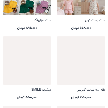
ست راحت کول
ست هزاررنگ
658,000 تومان
895,000 تومان
یقه سه سانت کبریتی
تیشرت SMILE
350,000 تومان
558,000 تومان