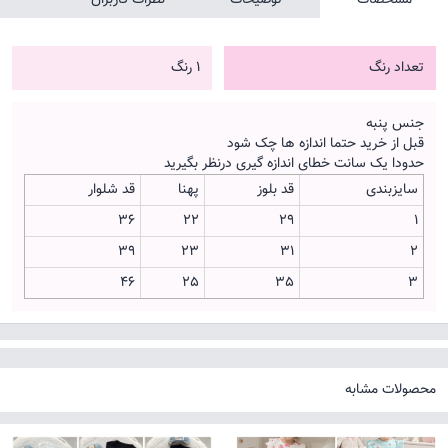
تعداد رنگ
1 رنگ
جنس پنبه
قبل از خرید حتما اندازه ها چک شود
حدودا یک سانت خطای اندازه گیری درنظر بگیرید
سایزبندی
قد بلوز
پهنا
قد شلوار
36
22
29
1
39
23
31
2
46
25
35
3
محصولات مشابه