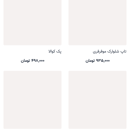
تاپ شلوارک موفرفری
پک کوالا
935,000 تومان
498,000 تومان