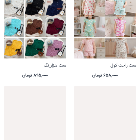
ست راحت کول
ست هزاررنگ
658,000 تومان
895,000 تومان