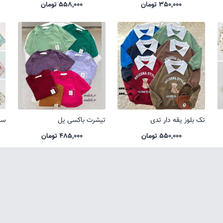
350,000 تومان
558,000 تومان
تک بلوز یقه دار تدی
تیشرت باکسی یل
ست
550,000 تومان
485,000 تومان