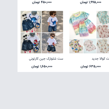
1,995,000 تومان
450,000 تومان
 کوالا جدید
ست شلوارک جین کارتونی
635,000 تومان
1,650,000 تومان