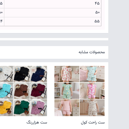
45
45
50
50
54
55
محصولات مشابه
ست راحت کول
ست هزاررنگ