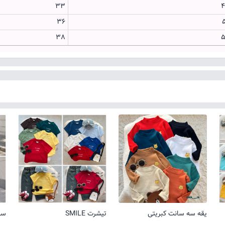
33
36
38
یقه سه سانت کبریتی
تیشرت SMILE
ست 