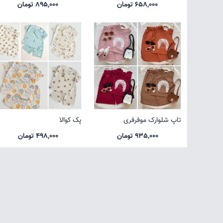
658,000 تومان
895,000 تومان
تاپ شلوارک موفرفری
پک کوالا
935,000 تومان
498,000 تومان