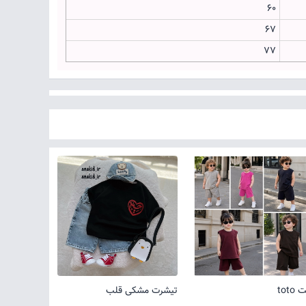
60
67
77
toto
تیشرت مشکی قلب