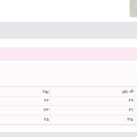
قد بلوز
پهنا
22
29
23
31
25
35