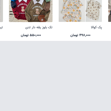
پک کوالا
تک بلوز یقه دار تدی
تی
498,000 تومان
550,000 تومان