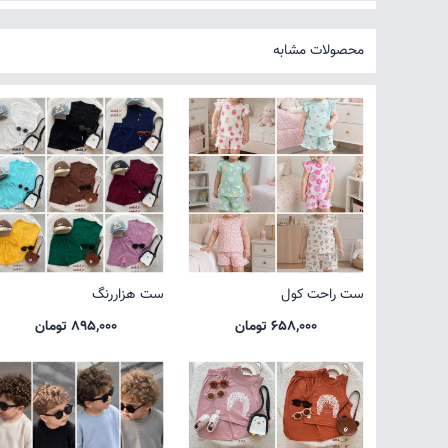
محصولات مشابه
ست راحت کول
ست هزاررنگ
658,000 تومان
895,000 تومان