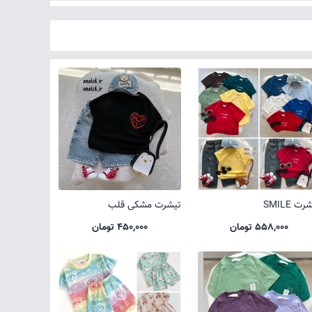
ت SMILE
تیشرت مشکی قلب
558,000 تومان
450,000 تومان