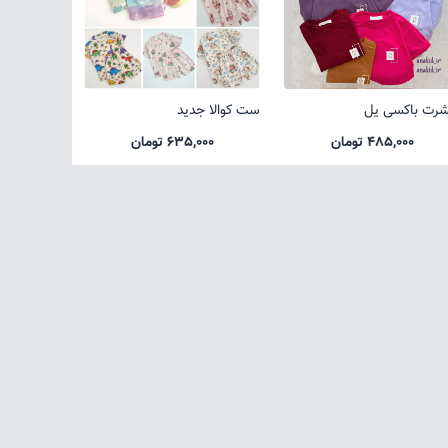
شرت باکسی یل
ست کوالا جدید
485,000 تومان
635,000 تومان