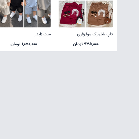
تاپ شلوارک موفرفری
ست زاپدار
935,000 تومان
1,050,000 تومان