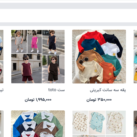
یقه سه سانت کبریتی
ست toto
تیشر
350,000 تومان
1,995,000 تومان