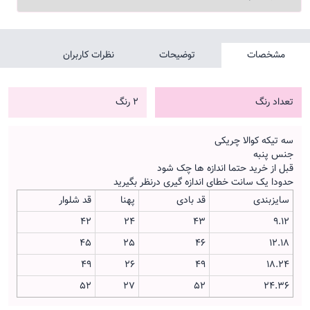
مشخصات
توضیحات
نظرات کاربران
تعداد رنگ
2 رنگ
سه تیکه کوالا چریکی
جنس پنبه
قبل از خرید حتما اندازه ها چک شود
حدودا یک سانت خطای اندازه گیری درنظر بگیرید
سایزبندی
قد بادی
پهنا
قد شلوار
42
24
43
9.12
45
25
46
12.18
49
26
49
18.24
52
27
52
24.36