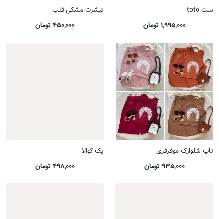
ست toto
تیشرت مشکی قلب
1,995,000 تومان
450,000 تومان
تاپ شلوارک موفرفری
پک کوالا
935,000 تومان
498,000 تومان