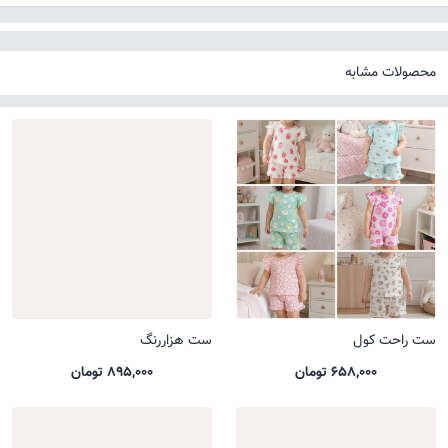
محصولات مشابه
ست راحت کول
ست هزاررنگ
658,000 تومان
895,000 تومان