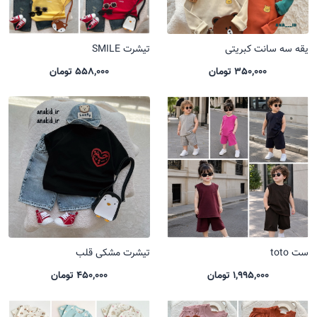
یقه سه سانت کبریتی
تیشرت SMILE
350,000 تومان
558,000 تومان
ست toto
تیشرت مشکی قلب
1,995,000 تومان
450,000 تومان