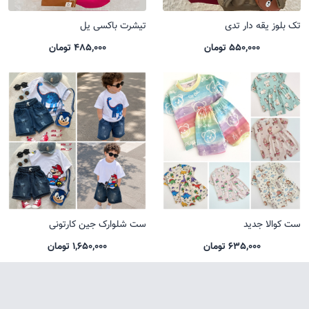
تک بلوز یقه دار تدی
تیشرت باکسی یل
550,000 تومان
485,000 تومان
ست کوالا جدید
ست شلوارک جین کارتونی
635,000 تومان
1,650,000 تومان