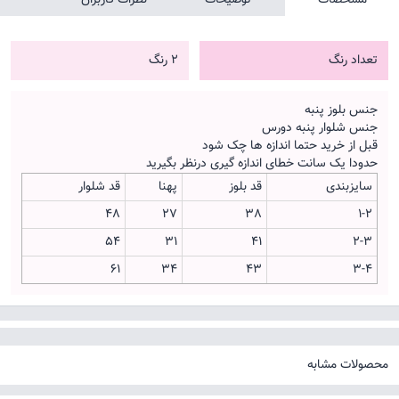
تعداد رنگ
2 رنگ
جنس بلوز پنبه
جنس شلوار پنبه دورس
قبل از خرید حتما اندازه ها چک شود
حدودا یک سانت خطای اندازه گیری درنظر بگیرید
سایزبندی
قد بلوز
پهنا
قد شلوار
48
27
38
1-2
54
31
41
2-3
61
34
43
3-4
محصولات مشابه