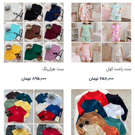
ست راحت کول
ست هزاررنگ
658,000 تومان
895,000 تومان