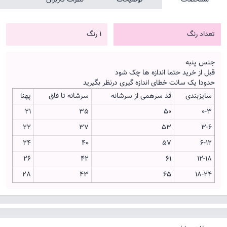
تعداد رنگ
1 رنگ
جنس پنبه
قبل از خرید حتما اندازه ها چک شود
حدودا یک سانت خطای اندازه گیری درنظر بگیرید
سایزبندی
قد سرهمی از سرشانه
سرشانه تا فاق
پهنا
21
35
50
0-3
22
37
53
3-6
24
40
57
6-12
26
42
61
12-18
28
43
65
18-24