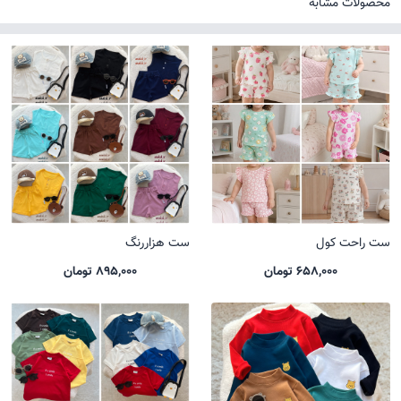
محصولات مشابه
ست راحت کول
ست هزاررنگ
658,000 تومان
895,000 تومان