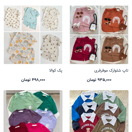
تاپ شلوارک موفرفری
پک کوالا
935,000 تومان
498,000 تومان