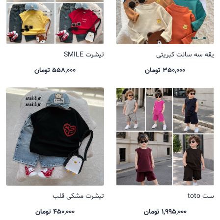
یقه سه سانت کبریتی
تیشرت SMILE
350,000 تومان
558,000 تومان
ست toto
تیشرت مشکی قلب
1,995,000 تومان
450,000 تومان