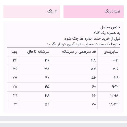
تعداد رنگ
2 رنگ
جنس مخمل
به همراه یک کلاه
قبل از خرید حتما اندازه ها چک شود
حدودا یک سانت خطای اندازه گیری درنظر بگیرید
سایزبندی
قد سرهمی از سرشانه
سرشانه تا فاق
پهنا
24
36
48
0-3
26
38
52
3-6
27
42
56
6-9
28
45
60
9-12
29
48
66
12-18
31
52
70
18-24