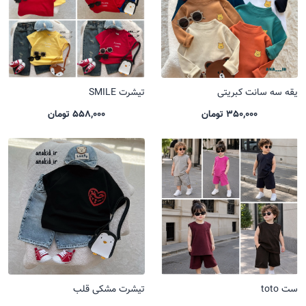
یقه سه سانت کبریتی
تیشرت SMILE
350,000 تومان
558,000 تومان
ست toto
تیشرت مشکی قلب