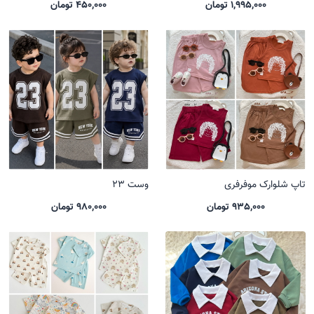
1,995,000 تومان
450,000 تومان
تاپ شلوارک موفرفری
وست 23
935,000 تومان
980,000 تومان