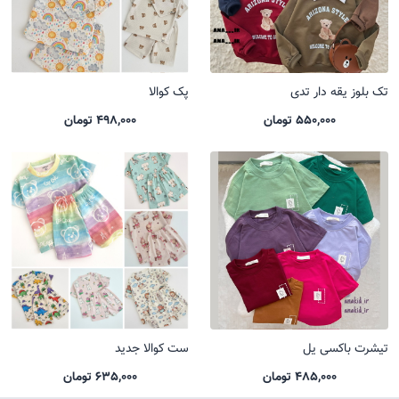
تک بلوز یقه دار تدی
پک کوالا
550,000 تومان
498,000 تومان
تیشرت باکسی یل
ست کوالا جدید
485,000 تومان
635,000 تومان