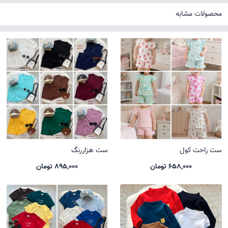
محصولات مشابه
ست راحت کول
ست هزاررنگ
658,000 تومان
895,000 تومان