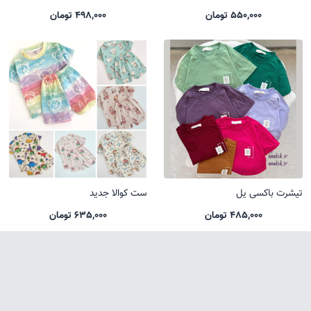
550,000 تومان
498,000 تومان
تیشرت باکسی یل
ست کوالا جدید
485,000 تومان
635,000 تومان