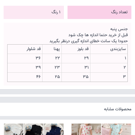
تعداد رنگ
1 رنگ
جنس پنبه
قبل از خرید حتما اندازه ها چک شود
حدودا یک سانت خطای اندازه گیری درنظر بگیرید
سایزبندی
قد بلوز
پهنا
قد شلوار
36
22
29
1
39
23
31
2
46
25
35
3
محصولات مشابه