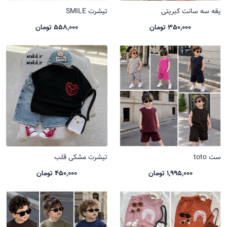
یقه سه سانت کبریتی
تیشرت SMILE
350,000 تومان
558,000 تومان
ست toto
تیشرت مشکی قلب
1,995,000 تومان
450,000 تومان