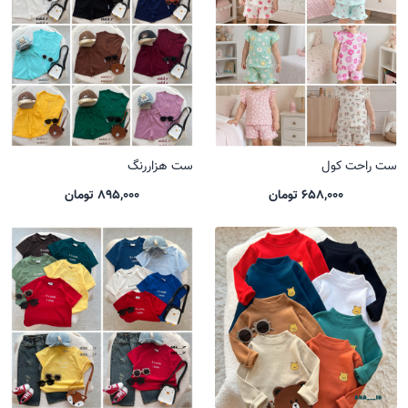
ست راحت کول
ست هزاررنگ
658,000 تومان
895,000 تومان