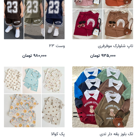
تاپ شلوارک موفرفری
وست 23
935,000 تومان
980,000 تومان
تک بلوز یقه دار تدی
پک کوالا