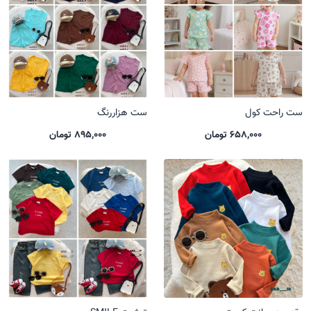
ست راحت کول
ست هزاررنگ
658,000 تومان
895,000 تومان