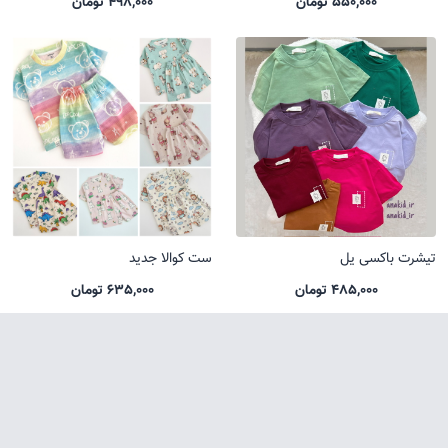
550,000 تومان
498,000 تومان
تیشرت باکسی یل
ست کوالا جدید
485,000 تومان
635,000 تومان