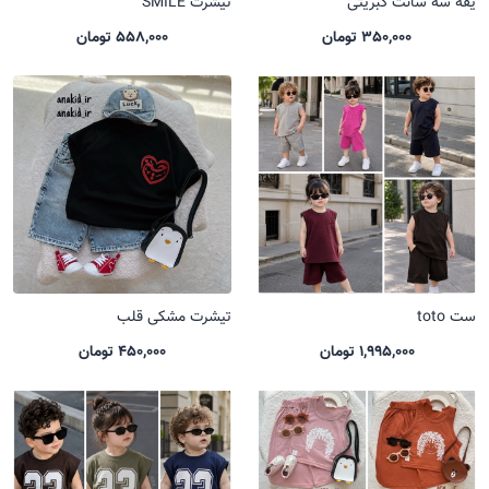
یقه سه سانت کبریتی
تیشرت SMILE
350,000 تومان
558,000 تومان
ست toto
تیشرت مشکی قلب
1,995,000 تومان
450,000 تومان