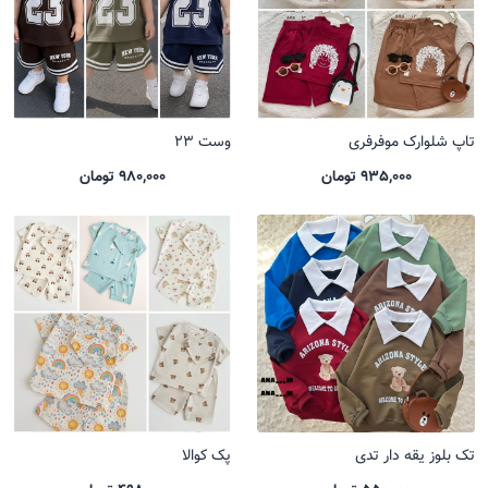
تاپ شلوارک موفرفری
وست 23
935,000 تومان
980,000 تومان
تک بلوز یقه دار تدی
پک کوالا