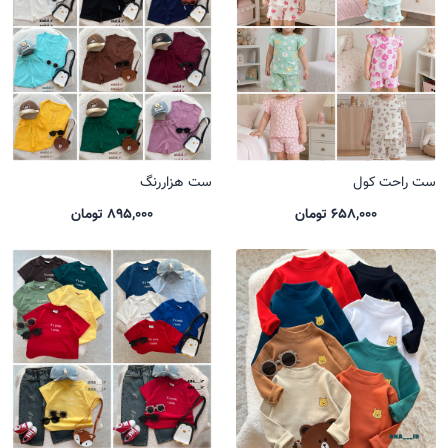
ست راحت کول
ست هزاررنگ
658,000 تومان
895,000 تومان