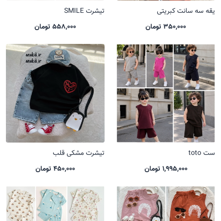
یقه سه سانت کبریتی
تیشرت SMILE
350,000 تومان
558,000 تومان
ست toto
تیشرت مشکی قلب
1,995,000 تومان
450,000 تومان