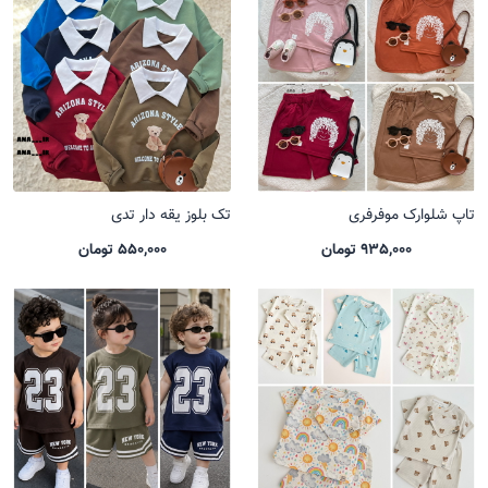
تاپ شلوارک موفرفری
تک بلوز یقه دار تدی
935,000 تومان
550,000 تومان