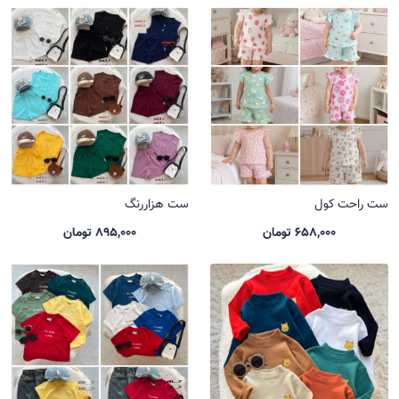
ست راحت کول
ست هزاررنگ
658,000 تومان
895,000 تومان