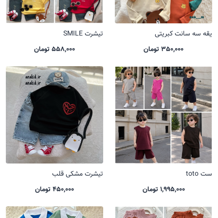
یقه سه سانت کبریتی
تیشرت SMILE
350,000 تومان
558,000 تومان
ست toto
تیشرت مشکی قلب
1,995,000 تومان
450,000 تومان