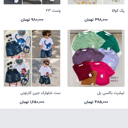
پک کوالا
وست 23
498,000 تومان
980,000 تومان
تیشرت باکسی یل
ست شلوارک جین کارتونی
485,000 تومان
1,650,000 تومان