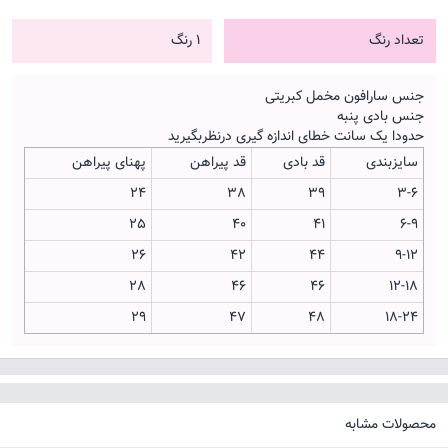
تعداد رنگ
1 رنگ
جنس سارافون مخمل کبریتی
جنس بادی پنبه
حدودا یک سانت خطای اندازه گیری درنظربگیرید
سایزبندی
قد بادی
قد پیراهن
پهنای پیراهن
24
38
39
3-6
25
40
41
6-9
26
42
44
9-12
28
46
46
12-18
29
47
48
18-24
محصولات مشابه