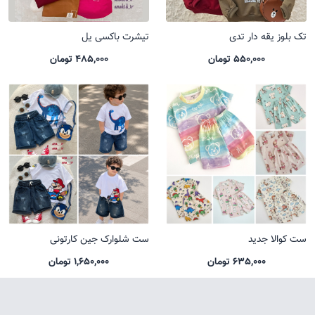
تک بلوز یقه دار تدی
تیشرت باکسی یل
550,000 تومان
485,000 تومان
ست کوالا جدید
ست شلوارک جین کارتونی
635,000 تومان
1,650,000 تومان