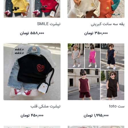
یقه سه سانت کبریتی
تیشرت SMILE
350,000 تومان
558,000 تومان
ست toto
تیشرت مشکی قلب
1,995,000 تومان
450,000 تومان