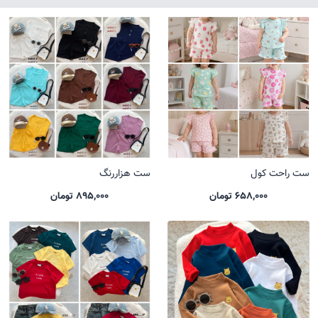
ست راحت کول
ست هزاررنگ
658,000 تومان
895,000 تومان