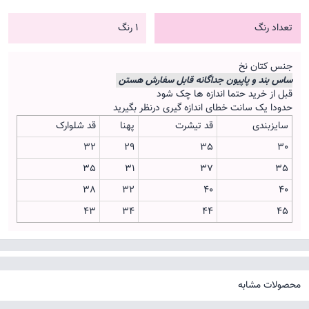
تعداد رنگ
1 رنگ
جنس کتان نخ
ساس بند و پاپیون جداگانه قابل سفارش هستن
قبل از خرید حتما اندازه ها چک شود
حدودا یک سانت خطای اندازه گیری درنظر بگیرید
سایزبندی
قد تیشرت
پهنا
قد شلوارک
32
29
35
30
35
31
37
35
38
32
40
40
43
34
44
45
محصولات مشابه