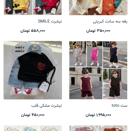
یقه سه سانت کبریتی
تیشرت SMILE
350,000 تومان
558,000 تومان
ست toto
تیشرت مشکی قلب
1,995,000 تومان
450,000 تومان