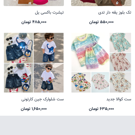
تک بلوز یقه دار تدی
تیشرت باکسی یل
550,000 تومان
485,000 تومان
ست کوالا جدید
ست شلوارک جین کارتونی
635,000 تومان
1,650,000 تومان