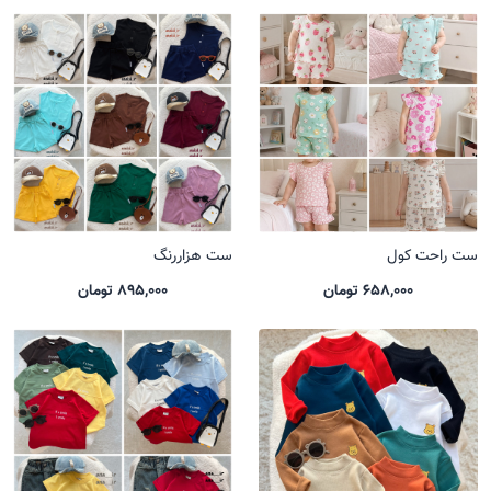
ست راحت کول
ست هزاررنگ
658,000 تومان
895,000 تومان