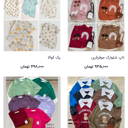
تاپ شلوارک موفرفری
پک کوالا
935,000 تومان
498,000 تومان