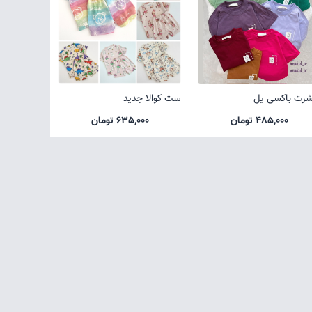
شرت باکسی یل
ست کوالا جدید
485,000 تومان
635,000 تومان