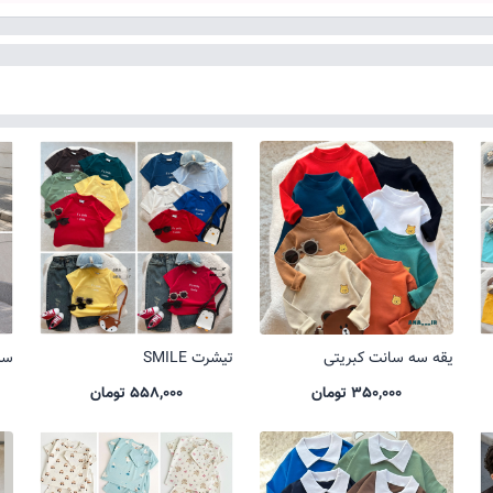
یقه سه سانت کبریتی
تیشرت SMILE
ست 
350,000 تومان
558,000 تومان