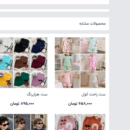
محصولات مشابه
ست راحت کول
ست هزاررنگ
658,000 تومان
895,000 تومان