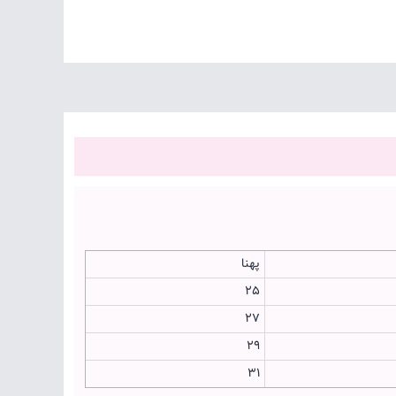
پهنا
25
27
29
31