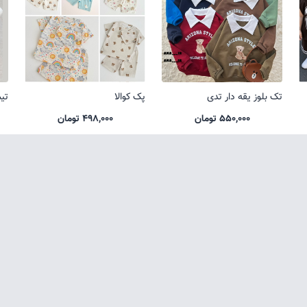
تک بلوز یقه دار تدی
پک کوالا
تی
550,000 تومان
498,000 تومان