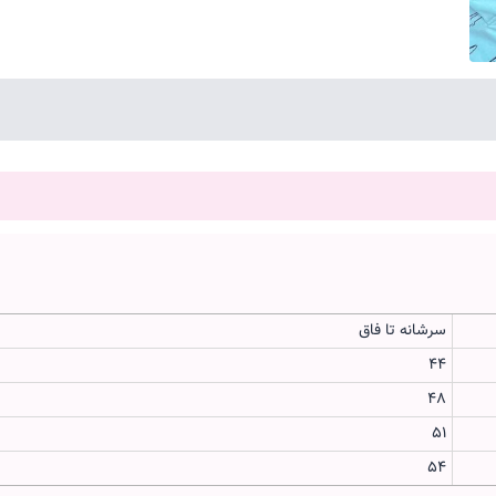
سرشانه تا فاق
44
48
51
54