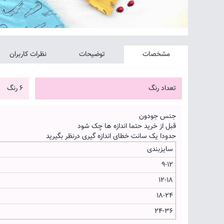
مشخصات
توضیحات
نظرات کاربران
تعداد رنگ
6 رنگ
جنس جودون
قبل از خرید حتما اندازه ها چک شود
حدودا یک سانت خطای اندازه گیری درنظر بگیرید
سایزبندی
9-12
12-18
18-24
24-36