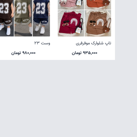
تاپ شلوارک موفرفری
وست 23
935,000 تومان
980,000 تومان