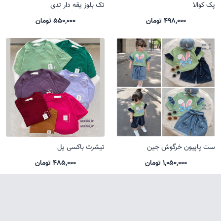
پک کوالا
تک بلوز یقه دار تدی
498,000 تومان
550,000 تومان
ست پاپیون خرگوش جین
تیشرت باکسی یل
1,050,000 تومان
485,000 تومان