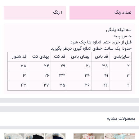
تعداد رنگ
1 رنگ
سه تیکه پلنگی
جنس پنبه
قبل از خرید حتما اندازه ها چک شود
حدودا یک سانت خطای اندازه گیری درنظر بگیرید
سایزبندی
قد بادی
پهنای بادی
قد کت
پهنای کت
قد شلوار
38
24
29
21
38
2
41
26
33
24
41
3
43
27
35
26
46
4
محصولات مشابه