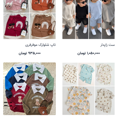
ست زاپدار
تاپ شلوارک موفرفری
1,050,000 تومان
935,000 تومان