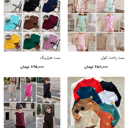
ست راحت کول
ست هزاررنگ
658,000 تومان
895,000 تومان