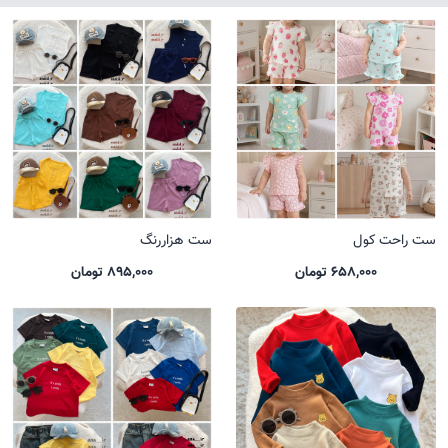
ست راحت کول
ست هزاررنگ
658,000 تومان
895,000 تومان