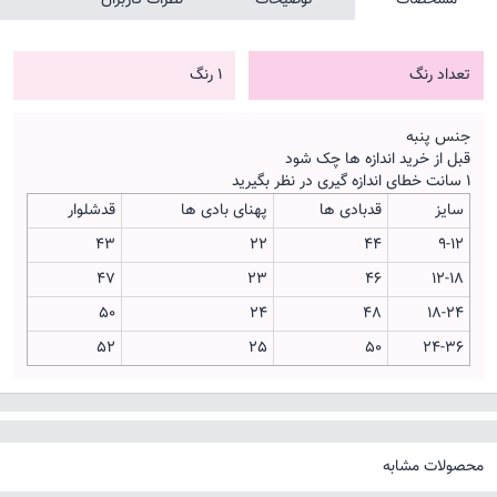
تعداد رنگ
1 رنگ
جنس پنبه
قبل از خرید اندازه ها چک شود
1 سانت خطای اندازه گیری در نظر بگیرید
سایز
قدبادی ها
پهنای بادی ها
قدشلوار
43
22
44
9-12
47
23
46
12-18
50
24
48
18-24
52
25
50
24-36
محصولات مشابه