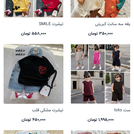
یقه سه سانت کبریتی
تیشرت SMILE
350,000 تومان
558,000 تومان
ست toto
تیشرت مشکی قلب
1,995,000 تومان
450,000 تومان