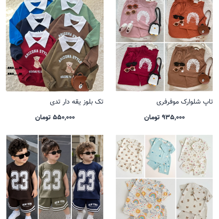
تاپ شلوارک موفرفری
تک بلوز یقه دار تدی
935,000 تومان
550,000 تومان