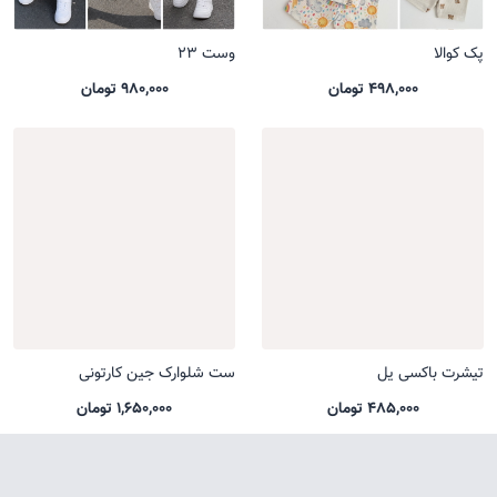
پک کوالا
وست 23
498,000 تومان
980,000 تومان
تیشرت باکسی یل
ست شلوارک جین کارتونی
485,000 تومان
1,650,000 تومان