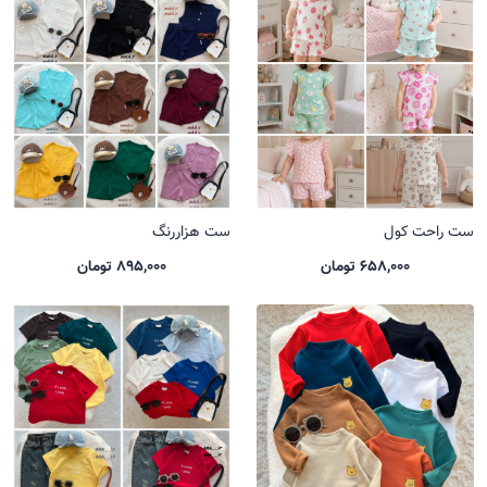
ست راحت کول
ست هزاررنگ
658,000 تومان
895,000 تومان