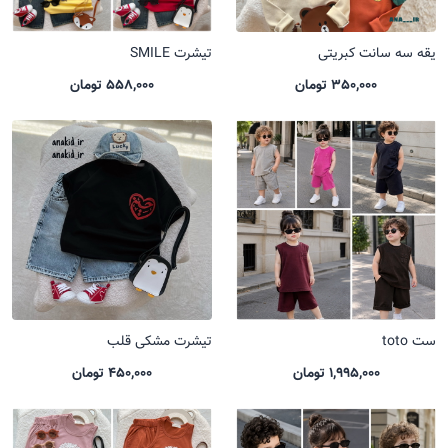
یقه سه سانت کبریتی
تیشرت SMILE
350,000 تومان
558,000 تومان
ست toto
تیشرت مشکی قلب
1,995,000 تومان
450,000 تومان