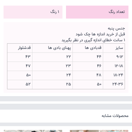
تعداد رنگ
1 رنگ
جنس پنبه
قبل از خرید اندازه ها چک شود
1 سانت خطای اندازه گیری در نظر بگیرید
سایز
قدبادی ها
پهنای بادی ها
قدشلوار
43
22
44
9-12
47
23
46
12-18
50
24
48
18-24
52
25
50
24-36
محصولات مشابه