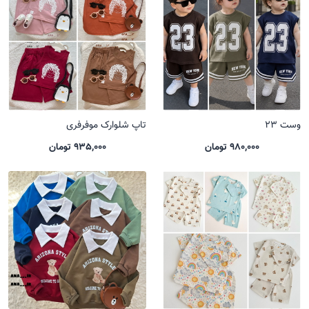
وست 23
تاپ شلوارک موفرفری
980,000 تومان
935,000 تومان