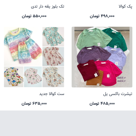
پک کوالا
تک بلوز یقه دار تدی
498,000 تومان
550,000 تومان
تیشرت باکسی یل
ست کوالا جدید
485,000 تومان
635,000 تومان