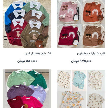
تاپ شلوارک موفرفری
تک بلوز یقه دار تدی
935,000 تومان
550,000 تومان