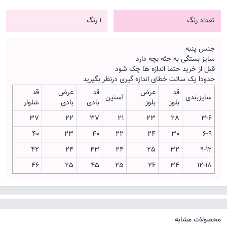
تعداد رنگ
1 رنگ
جنس پنبه
سایز بستگی به جثه بچه دارد
قبل از خرید حتما اندازه ها چک شود
حدودا یک سانت خطای اندازه گیری درنظر بگیرید
قد
عرض
قد
عرض
قد
سایزبندی
آستین
بلوز
بلوز
بادی
بادی
شلوار
37
22
37
21
23
28
3-6
40
23
40
22
24
30
6-9
42
24
43
24
25
32
9-12
46
25
45
25
26
34
12-18
محصولات مشابه