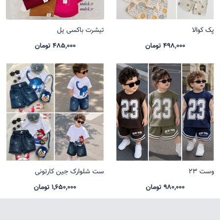
پک کوالا
تیشرت باکسی یل
498,000 تومان
485,000 تومان
وست 23
ست شلوارک جین کارتونی
980,000 تومان
1,650,000 تومان