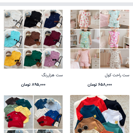
ست راحت کول
ست هزاررنگ
658,000 تومان
895,000 تومان