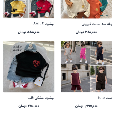
یقه سه سانت کبریتی
تیشرت SMILE
350,000 تومان
558,000 تومان
ست toto
تیشرت مشکی قلب
1,995,000 تومان
450,000 تومان