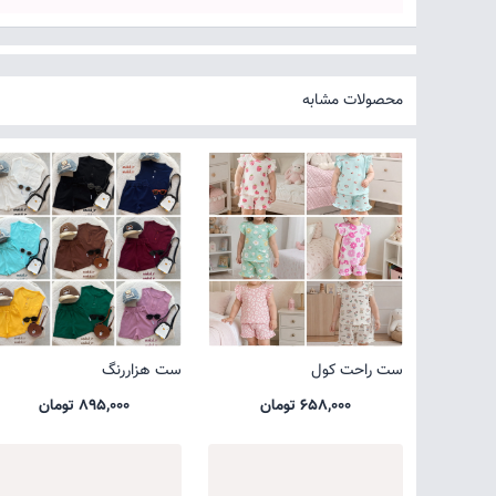
محصولات مشابه
ست راحت کول
ست هزاررنگ
658,000 تومان
895,000 تومان