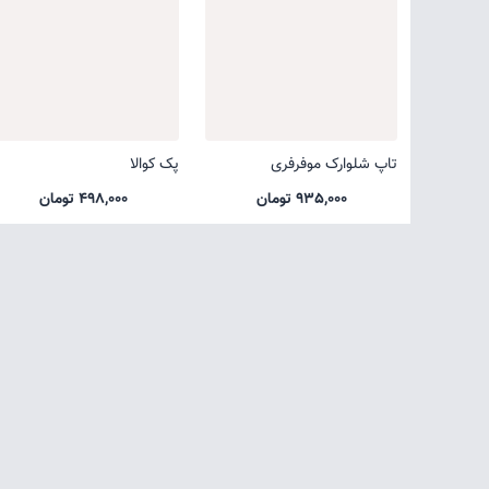
تاپ شلوارک موفرفری
پک کوالا
935,000 تومان
498,000 تومان