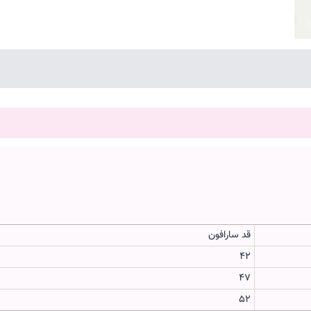
قد سارافون
42
47
52