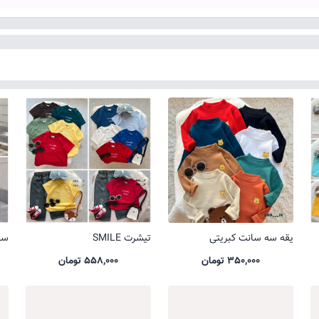
یقه سه سانت کبریتی
تیشرت SMILE
ست 
350,000 تومان
558,000 تومان