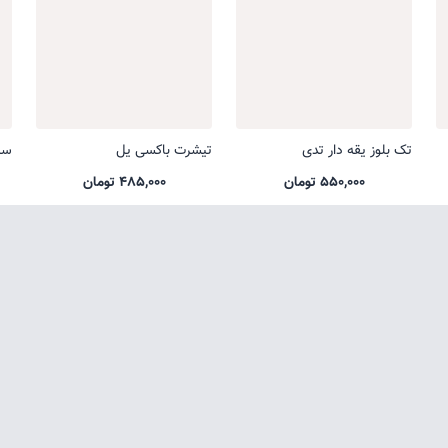
تک بلوز یقه دار تدی
تیشرت باکسی یل
ست
550,000 تومان
485,000 تومان