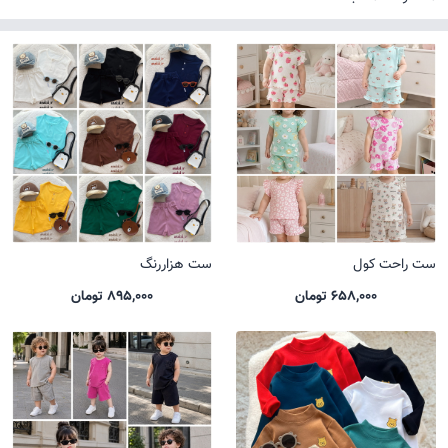
ست راحت کول
ست هزاررنگ
658,000 تومان
895,000 تومان