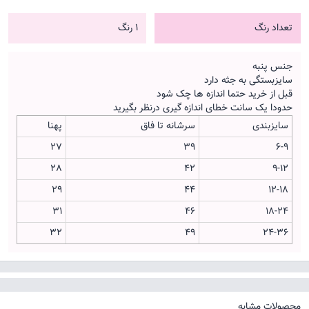
تعداد رنگ
1 رنگ
جنس پنبه
سایزبستگی به جثه دارد
قبل از خرید حتما اندازه ها چک شود
حدودا یک سانت خطای اندازه گیری درنظر بگیرید
سایزبندی
سرشانه تا فاق
پهنا
27
39
6-9
28
42
9-12
29
44
12-18
31
46
18-24
32
49
24-36
محصولات مشابه