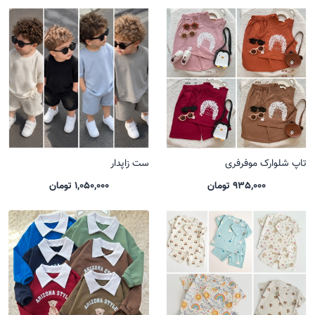
تاپ شلوارک موفرفری
ست زاپدار
935,000 تومان
1,050,000 تومان