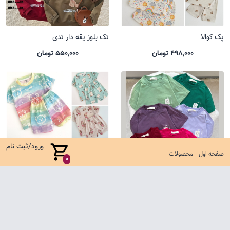
پک کوالا
تک بلوز یقه دار تدی
498,000 تومان
550,000 تومان
ورود/ثبت نام
صفحه اول
محصولات
0
تیشرت باکسی یل
ست کوالا جدید
485,000 تومان
635,000 تومان