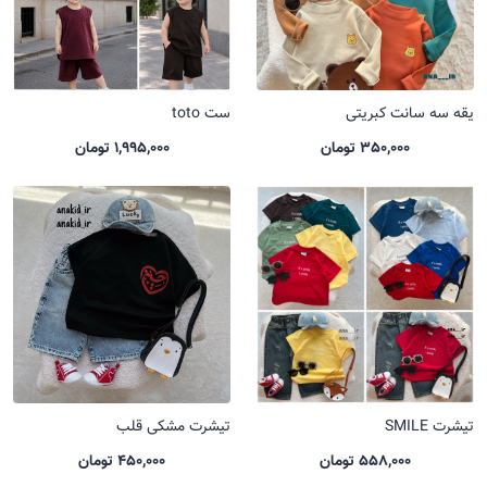
یقه سه سانت کبریتی
ست toto
350,000 تومان
1,995,000 تومان
تیشرت SMILE
تیشرت مشکی قلب
558,000 تومان
450,000 تومان