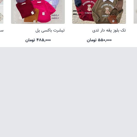
تک بلوز یقه دار تدی
تیشرت باکسی یل
ست
550,000 تومان
485,000 تومان