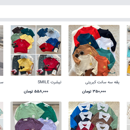
یقه سه سانت کبریتی
تیشرت SMILE
ست 
350,000 تومان
558,000 تومان