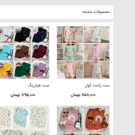
محصولات مشابه
ست راحت کول
ست هزاررنگ
658,000 تومان
895,000 تومان