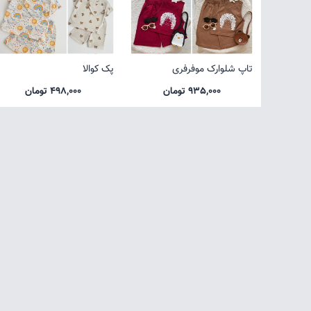
تاپ شلوارک موفرفری
پک کوالا
935,000 تومان
498,000 تومان
صفحه اول