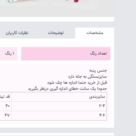
مشخصات
توضیحات
نظرات کاربران
تعداد رنگ
1 رنگ
جنس پنبه
سایزبستگی به جثه دارد
قبل از خرید حتما اندازه ها چک شود
حدودا یک سانت خطای اندازه گیری درنظر بگیرید
سایزبندی
قد تی
40
2-4
47
4-6