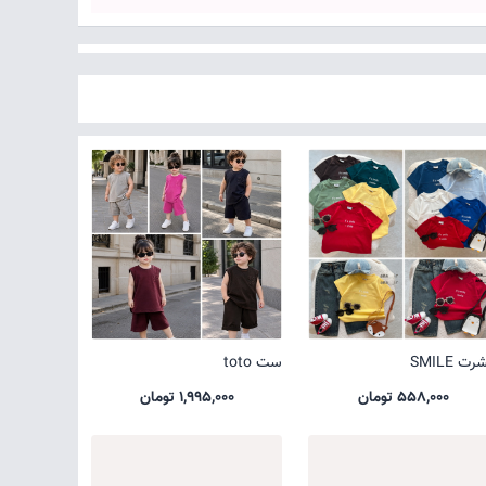
ت SMILE
ست toto
558,000 تومان
1,995,000 تومان