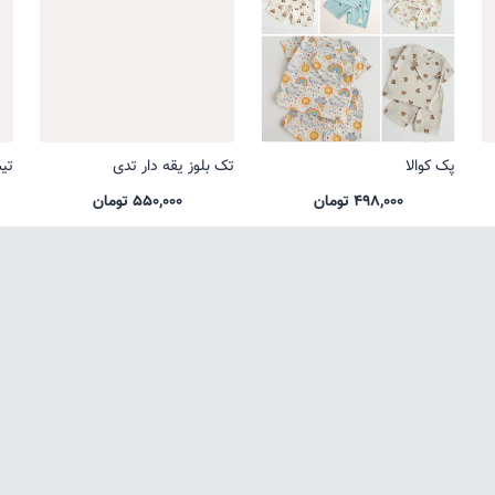
پک کوالا
تک بلوز یقه دار تدی
تی
498,000 تومان
550,000 تومان