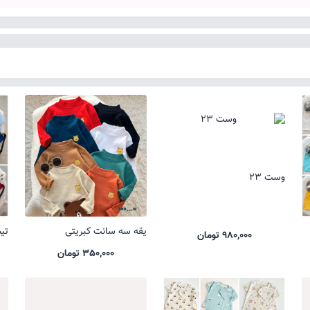
وست 23
یقه سه سانت کبریتی
تیشر
980,000 تومان
350,000 تومان