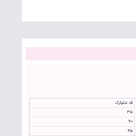
قد شلوارک
35
40
45