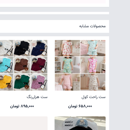
محصولات مشابه
ست راحت کول
ست هزاررنگ
658,000 تومان
895,000 تومان