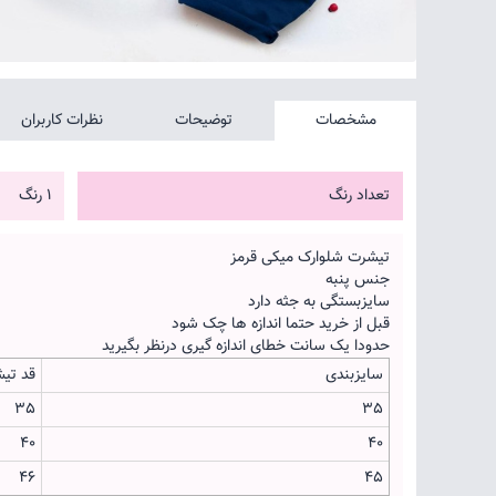
مشخصات
توضیحات
نظرات کاربران
تعداد رنگ
1 رنگ
تیشرت شلوارک میکی قرمز
جنس پنبه
سایزبستگی به جثه دارد
قبل از خرید حتما اندازه ها چک شود
حدودا یک سانت خطای اندازه گیری درنظر بگیرید
سایزبندی
قد تی
35
35
40
40
46
45