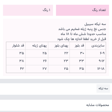
تعداد رنگ
1 رنگ
سه تیکه سیبیل
جنس نخ پنبه ژیله ضخیم می باشد
مناسب حدودا شش ماه تا 18 ماه
قبل از خرید لطفا اندازه ها چک شود
سایزبندی
قد بلوز
پهنای بلوز
پهنای ژیله
قد شلوار
35
25
22
30
6-9
38
26
23
33
9-12
42
27
25
35
12-18
سه تیکه
محصولات مشابه