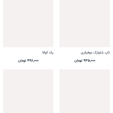
تاپ شلوارک موفرفری
پک کوالا
935,000 تومان
498,000 تومان