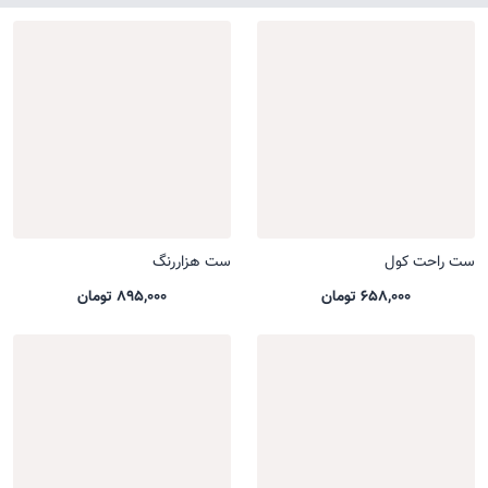
ست راحت کول
ست هزاررنگ
658,000 تومان
895,000 تومان