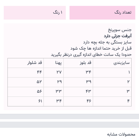
تعداد رنگ
1 رنگ
جنس سوپرنخ
آبرفت جزئی دارد
سایز بستگی به جثه بچه دارد
قبل از خرید حتما اندازه ها چک شود
حدودا یک سانت خطای اندازه گیری درنظر بگیرید
سایزبندی
قد بلوز
پهنا
قد شلوار
44
27
34
1
52
29
39
2
56
33
43
3
61
34
46
4
محصولات مشابه