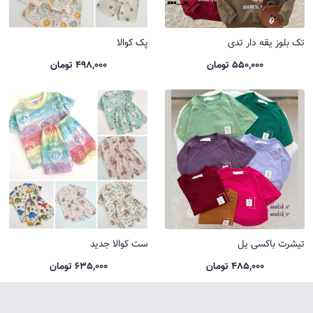
تک بلوز یقه دار تدی
پک کوالا
550,000 تومان
498,000 تومان
تیشرت باکسی یل
ست کوالا جدید
485,000 تومان
635,000 تومان