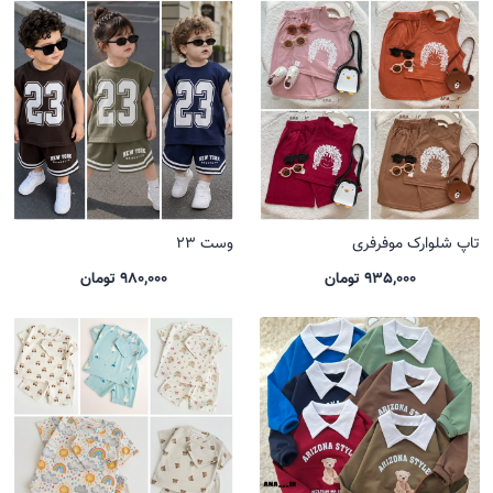
تاپ شلوارک موفرفری
وست 23
935,000 تومان
980,000 تومان