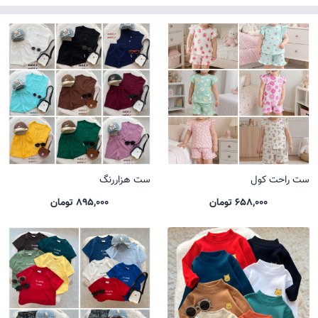
ست راحت کول
ست هزاررنگ
658,000 تومان
895,000 تومان