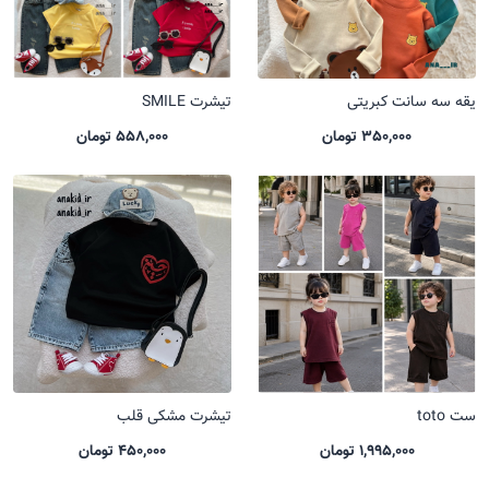
یقه سه سانت کبریتی
تیشرت SMILE
350,000 تومان
558,000 تومان
ست toto
تیشرت مشکی قلب
1,995,000 تومان
450,000 تومان