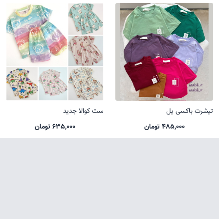
تیشرت باکسی یل
ست کوالا جدید
485,000 تومان
635,000 تومان