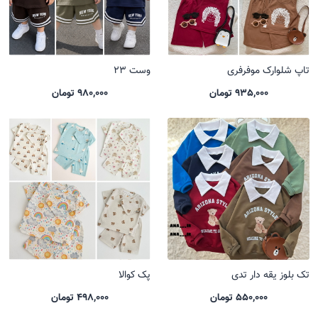
تاپ شلوارک موفرفری
وست 23
935,000 تومان
980,000 تومان
تک بلوز یقه دار تدی
پک کوالا
550,000 تومان
498,000 تومان