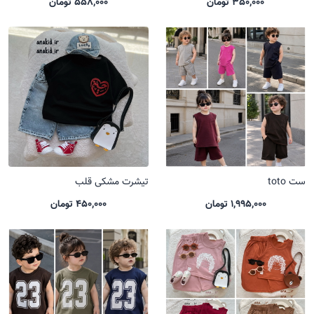
350,000 تومان
558,000 تومان
ست toto
تیشرت مشکی قلب
1,995,000 تومان
450,000 تومان