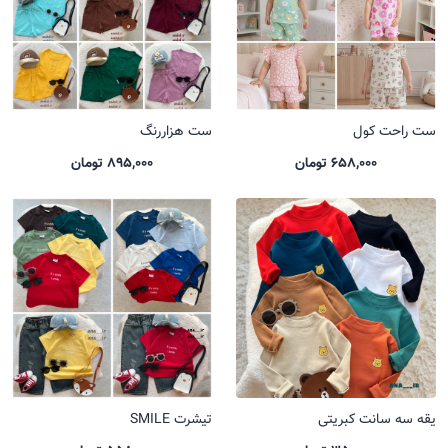
ست راحت کول
ست هزاررنگ
658,000 تومان
895,000 تومان
یقه سه سانت کبریتی
تیشرت SMILE