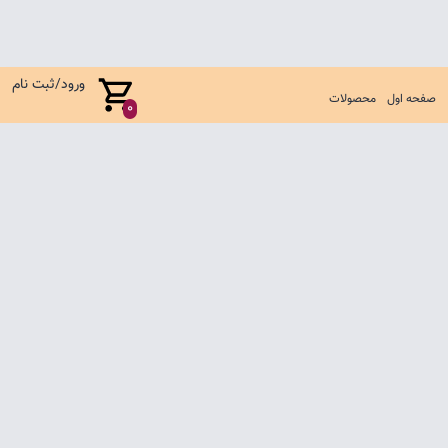
ورود/ثبت نام
صفحه اول
محصولات
0
صفحه اول
شرایط تعویض و مرجوع
سوالات متداول
تماس با ما
تمامی حقوق متعلق به فروشگاه لباس بچگانه آناکید می باشد