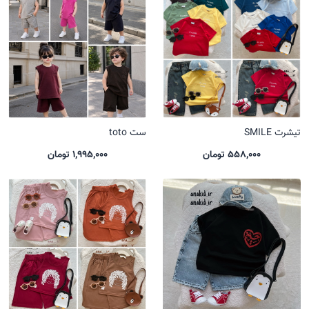
تیشرت SMILE
ست toto
558,000 تومان
1,995,000 تومان