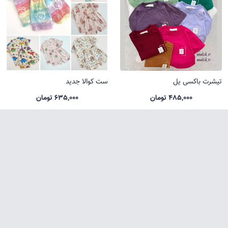
تیشرت باکسی یل
ست کوالا جدید
485,000 تومان
635,000 تومان