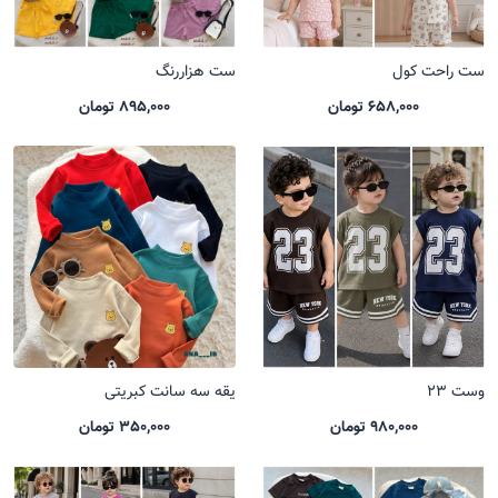
ست راحت کول
ست هزاررنگ
658,000 تومان
895,000 تومان
وست 23
یقه سه سانت کبریتی
980,000 تومان
350,000 تومان