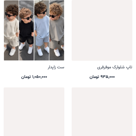
تاپ شلوارک موفرفری
ست زاپدار
935,000 تومان
1,050,000 تومان