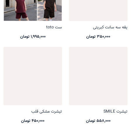
یقه سه سانت کبریتی
ست toto
350,000 تومان
1,995,000 تومان
تیشرت SMILE
تیشرت مشکی قلب
558,000 تومان
450,000 تومان