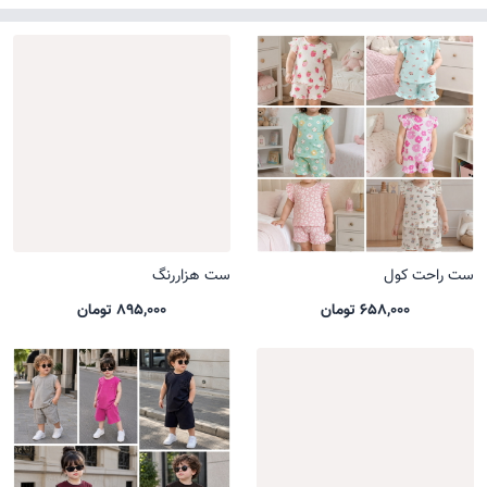
ست راحت کول
ست هزاررنگ
658,000 تومان
895,000 تومان