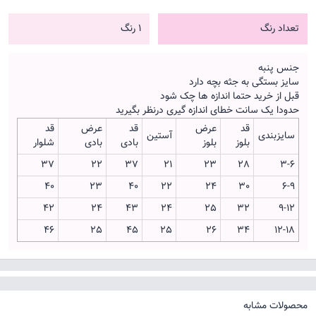
تعداد رنگ
1 رنگ
جنس پنبه
سایز بستگی به جثه بچه دارد
قبل از خرید حتما اندازه ها چک شود
حدودا یک سانت خطای اندازه گیری درنظر بگیرید
قد
عرض
قد
عرض
قد
سایزبندی
آستین
بلوز
بلوز
بادی
بادی
شلوار
37
22
37
21
23
28
3-6
40
23
40
22
24
30
6-9
42
24
43
24
25
32
9-12
46
25
45
25
26
34
12-18
محصولات مشابه