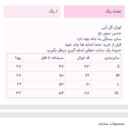
تعداد رنگ
1 رنگ
اورال گل آبی
جنس سوپر نخ
سایز بستگی به جثه بچه دارد
قبل از خرید حتما اندازه ها چک شود
حدودا یک سانت خطای اندازه گیری درنظر بگیرید
سایزبندی
قد اورال
سرشانه تا فاق
پهنا
2۷
47
73
S
2۸
50
76
M
2۹
52
81
L
۳۲
54
88
XL
محصولات مشابه