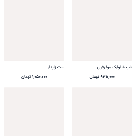
تاپ شلوارک موفرفری
ست زاپدار
935,000 تومان
1,050,000 تومان