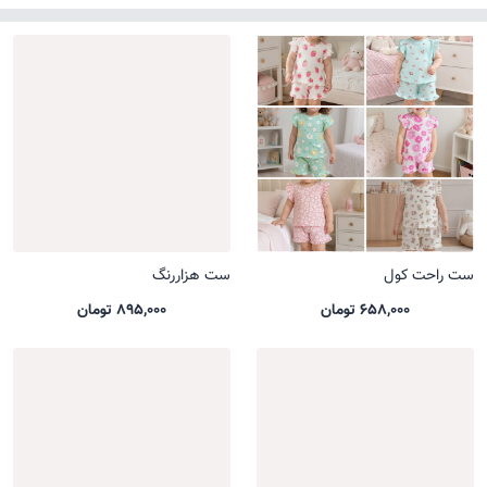
ست راحت کول
ست هزاررنگ
658,000 تومان
895,000 تومان