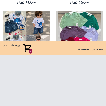
550,000 تومان
498,000 تومان
ورود/ثبت نام
صفحه اول
محصولات
0
تیشرت باکسی یل
ست شلوارک جین کارتونی
485,000 تومان
1,650,000 تومان
صفحه اول
شرایط تعویض و مرجوع
سوالات متداول
تماس با ما