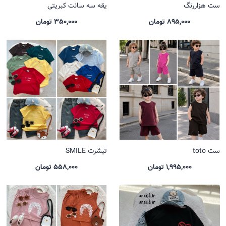
ست هزاررنگ
یقه سه سانت کبریتی
895,000 تومان
350,000 تومان
ست toto
تیشرت SMILE
1,995,000 تومان
558,000 تومان