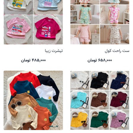
ست راحت کول
تیشرت زیبا
658,000 تومان
485,000 تومان