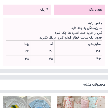
تعداد رنگ
4 رنگ
جنس پنبه
سایزبستگی به جثه دارد
قبل از خرید حتما اندازه ها چک شود
حدودا یک سانت خطای اندازه گیری درنظر بگیرید
سایزبندی
قد
پهنا
33
30
2-4
35
35
4-6
محصولات مشابه