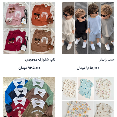
ست زاپدار
تاپ شلوارک موفرفری
1,050,000 تومان
935,000 تومان