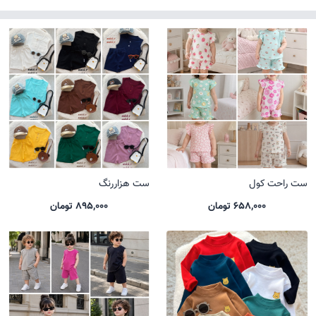
ست راحت کول
ست هزاررنگ
658,000 تومان
895,000 تومان