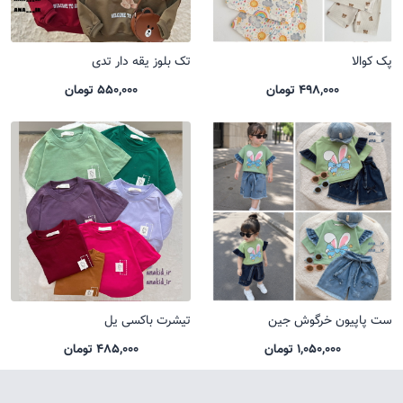
پک کوالا
تک بلوز یقه دار تدی
498,000 تومان
550,000 تومان
ست پاپیون خرگوش جین
تیشرت باکسی یل
1,050,000 تومان
485,000 تومان