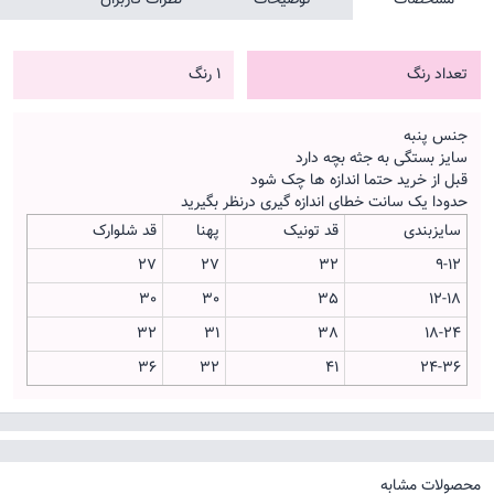
تعداد رنگ
1 رنگ
جنس پنبه
سایز بستگی به جثه بچه دارد
قبل از خرید حتما اندازه ها چک شود
حدودا یک سانت خطای اندازه گیری درنظر بگیرید
سایزبندی
قد تونیک
پهنا
قد شلوارک
27
27
32
9-12
30
30
35
12-18
32
31
38
18-24
36
32
41
24-36
محصولات مشابه