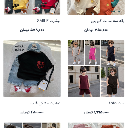
یقه سه سانت کبریتی
تیشرت SMILE
350,000 تومان
558,000 تومان
ست toto
تیشرت مشکی قلب
1,995,000 تومان
450,000 تومان