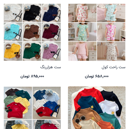
ست راحت کول
ست هزاررنگ
658,000 تومان
895,000 تومان