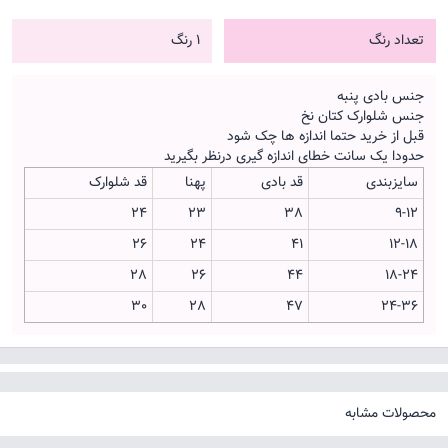
تعداد رنگ
1 رنگ
جنس بادی پنبه
جنس شلوارک کتان نخ
قبل از خرید حتما اندازه ها چک شود
حدودا یک سانت خطای اندازه گیری درنظر بگیرید
سایزبندی
قد بادی
پهنا
قد شلوارک
24
23
38
9-12
26
24
41
12-18
28
26
44
18-24
30
28
47
24-36
محصولات مشابه