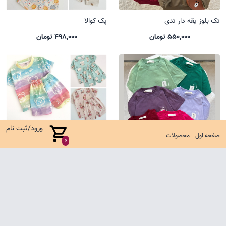
تک بلوز یقه دار تدی
پک کوالا
550,000 تومان
498,000 تومان
ورود/ثبت نام
صفحه اول
محصولات
0
تیشرت باکسی یل
ست کوالا جدید
485,000 تومان
635,000 تومان
صفحه اول