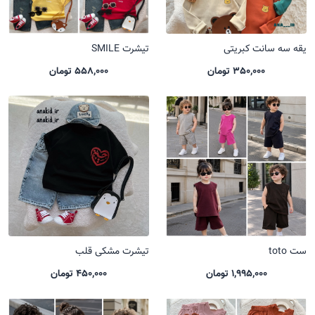
یقه سه سانت کبریتی
تیشرت SMILE
350,000 تومان
558,000 تومان
ست toto
تیشرت مشکی قلب
1,995,000 تومان
450,000 تومان