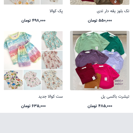
تک بلوز یقه دار تدی
پک کوالا
550,000 تومان
498,000 تومان
تیشرت باکسی یل
ست کوالا جدید
485,000 تومان
635,000 تومان