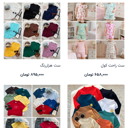
ست راحت کول
ست هزاررنگ
658,000 تومان
895,000 تومان