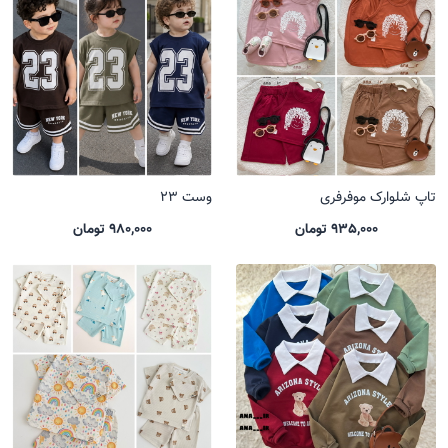
تاپ شلوارک موفرفری
وست 23
935,000 تومان
980,000 تومان