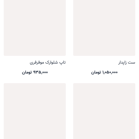
ست زاپدار
تاپ شلوارک موفرفری
1,050,000 تومان
935,000 تومان