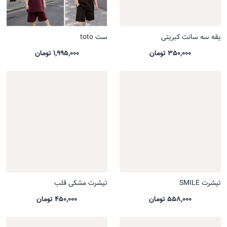
یقه سه سانت کبریتی
ست toto
350,000 تومان
1,995,000 تومان
تیشرت SMILE
تیشرت مشکی قلب
558,000 تومان
450,000 تومان