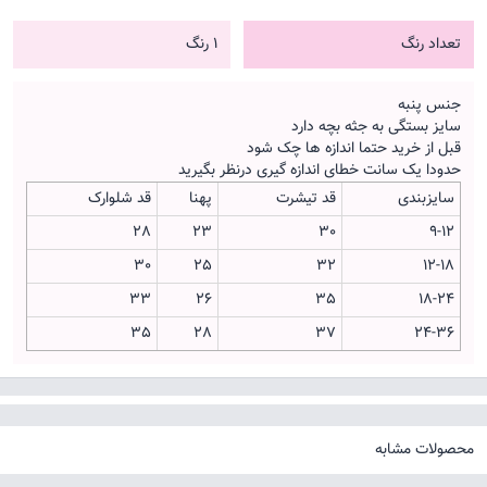
تعداد رنگ
1 رنگ
جنس پنبه
سایز بستگی به جثه بچه دارد
قبل از خرید حتما اندازه ها چک شود
حدودا یک سانت خطای اندازه گیری درنظر بگیرید
سایزبندی
قد تیشرت
پهنا
قد شلوارک
28
23
30
9-12
30
25
32
12-18
33
26
35
18-24
35
28
37
24-36
محصولات مشابه