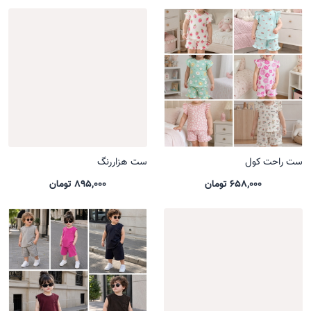
ست راحت کول
ست هزاررنگ
658,000 تومان
895,000 تومان