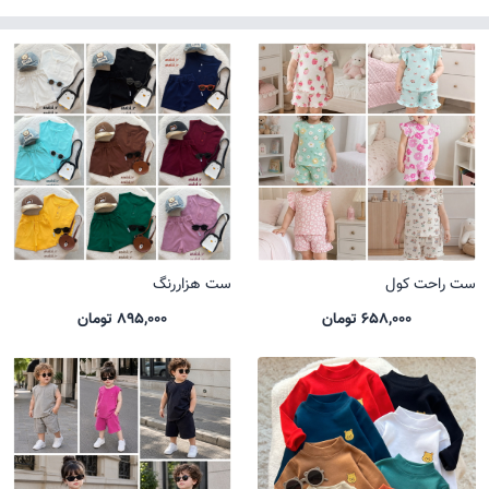
ست راحت کول
ست هزاررنگ
658,000 تومان
895,000 تومان