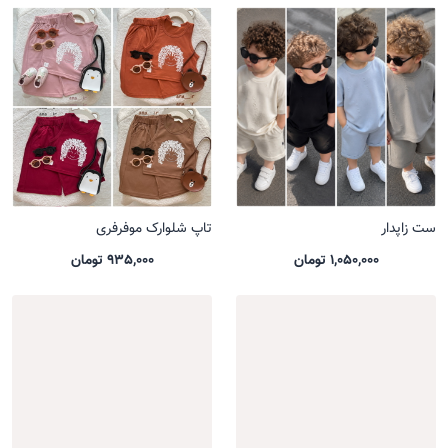
ست زاپدار
تاپ شلوارک موفرفری
1,050,000 تومان
935,000 تومان