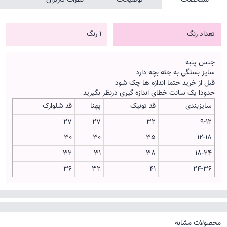
تعداد رنگ
1 رنگ
جنس پنبه
سایز بستگی به جثه بچه دارد
قبل از خرید حتما اندازه ها چک شود
حدودا یک سانت خطای اندازه گیری درنظر بگیرید
سایزبندی
قد تونیک
پهنا
قد شلوارک
27
27
32
9-12
30
30
35
12-18
32
31
38
18-24
36
32
41
24-36
محصولات مشابه