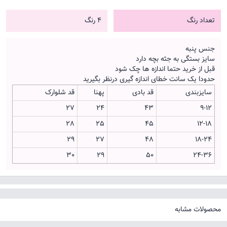
تعداد رنگ
4 رنگ
جنس پنبه
سایز بستگی به جثه بچه دارد
قبل از خرید حتما اندازه ها چک شود
حدودا یک سانت خطای اندازه گیری درنظر بگیرید
سایزبندی
قد بادی
پهنا
قد شلوارک
27
24
43
9-12
28
25
45
12-18
29
27
48
18-24
30
29
50
24-36
محصولات مشابه