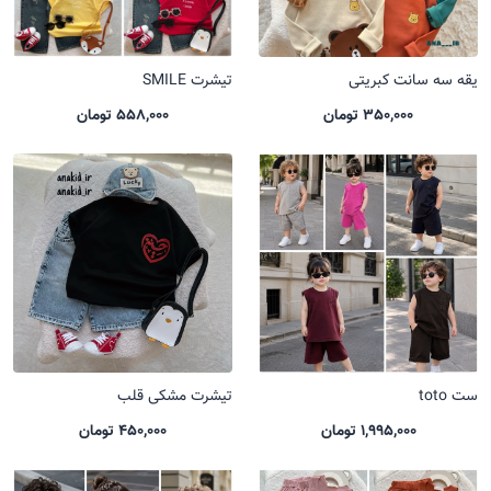
یقه سه سانت کبریتی
تیشرت SMILE
350,000 تومان
558,000 تومان
ست toto
تیشرت مشکی قلب
1,995,000 تومان
450,000 تومان