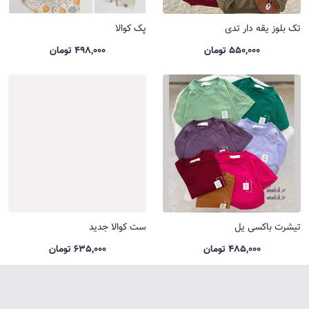
تک بلوز یقه دار تدی
پک کوالا
550,000 تومان
498,000 تومان
تیشرت باکسی یل
ست کوالا جدید
485,000 تومان
635,000 تومان