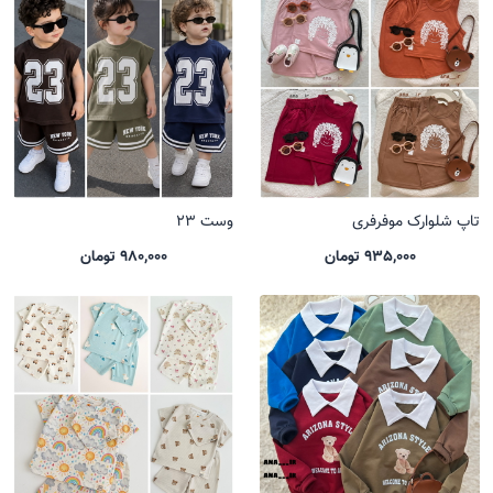
تاپ شلوارک موفرفری
وست 23
935,000 تومان
980,000 تومان