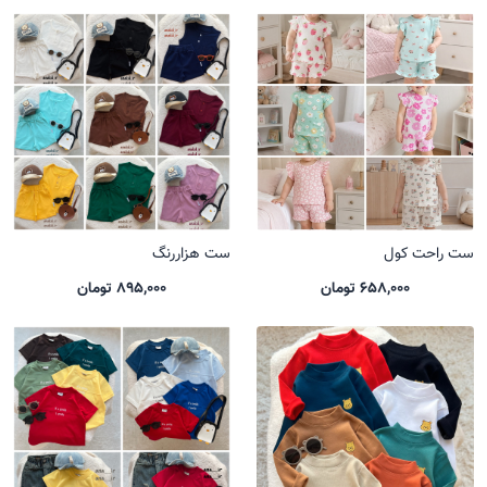
ست راحت کول
ست هزاررنگ
658,000 تومان
895,000 تومان