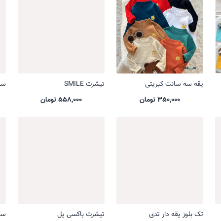
یقه سه سانت کبریتی
تیشرت SMILE
ست 
350,000 تومان
558,000 تومان
تک بلوز یقه دار تدی
تیشرت باکسی یل
ست