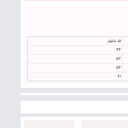
قد شلوار
44
52
56
61