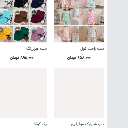
ست راحت کول
ست هزاررنگ
658,000 تومان
895,000 تومان
تاپ شلوارک موفرفری
پک کوالا