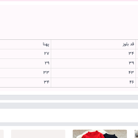
قد بلوز
پهنا
27
34
29
39
33
43
34
46